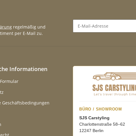
lärung
regelmäßig und
timent per E-Mail zu.
Newsletter Abonnieren
iche Informationen
-Formular
tz
e Geschäftsbedingungen
BÜRO / SHOWROOM
SJS Carstyling
m
Charlottenstraße 58–62
12247 Berlin
recht