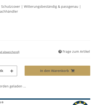
r Schutzcover | Witterungsbeständig & passgenau |
Fachhändler
Frage zum Artikel
nd abweichend)
In den Warenkorb
tk
den geladen ...