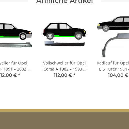
Ähnliche Artikel
eller für Opel
Vollschweller für Opel
Radlauf für Opel
 F 1991 – 2002 3
Corsa A 1982 – 1993 3
E 5 Türer 1984 
ürer rechts
Türer rechts
links
112,00 €
*
112,00 €
*
104,00 