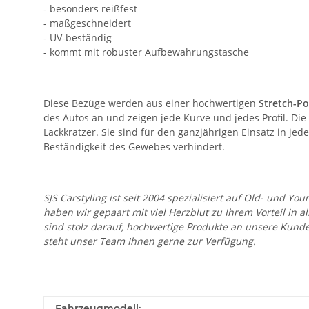
- besonders reißfest
- maßgeschneidert
- UV-beständig
- kommt mit robuster Aufbewahrungstasche
Diese Bezüge werden aus einer hochwertigen
Stretch-Po
des Autos an und zeigen jede Kurve und jedes Profil. D
Lackkratzer. Sie sind für den ganzjährigen Einsatz in j
Beständigkeit des Gewebes verhindert.
SJS Carstyling ist seit 2004 spezialisiert auf Old- und
haben wir gepaart mit viel Herzblut zu Ihrem Vorteil in 
sind stolz darauf, hochwertige Produkte an unsere Kund
steht unser Team Ihnen gerne zur Verfügung.
Produkteigenschaft
Wert
Fahrzeugmodell: