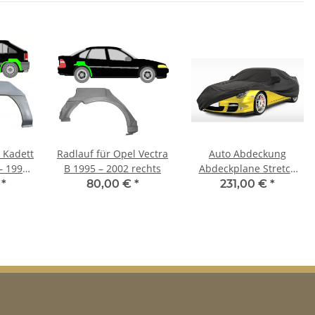
 Kadett
Radlauf für Opel Vectra
Auto Abdeckung
– 1993
B 1995 – 2002 rechts
Abdeckplane Stretch
Cover Ganzgarage
€
*
80,00 €
*
231,00 €
*
indoor für Opel Mokka
2012-2019)