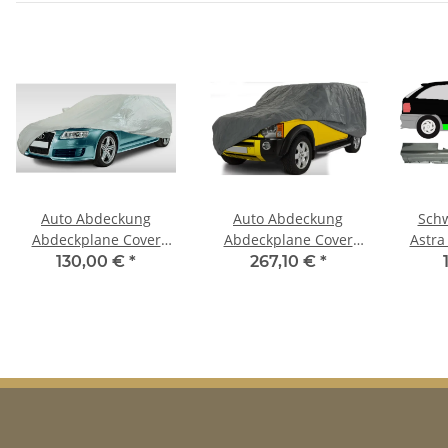
Auto Abdeckung
Auto Abdeckung
Schw
Abdeckplane Cover
Abdeckplane Cover
Astra
Ganzgarage outdoor
Ganzgarage outdoor
T
130,00 €
*
267,10 €
*
Voyager für Opel
stormforce für Opel
Monaro
Monaro