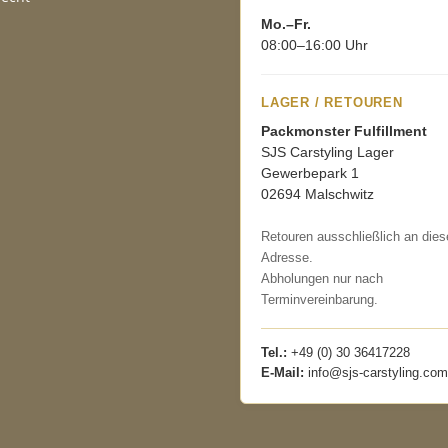
Mo.–Fr.
08:00–16:00 Uhr
LAGER / RETOUREN
Packmonster Fulfillment
SJS Carstyling Lager
Gewerbepark 1
02694 Malschwitz
Retouren ausschließlich an dies
Adresse.
Abholungen nur nach
Terminvereinbarung.
Tel.:
+49 (0) 30 36417228
E-Mail:
info@sjs-carstyling.com