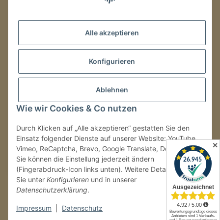
Mo.–Fr.
08:00–16:00 Uhr
Alle akzeptieren
LAGER / RETOUREN
Konfigurieren
Packmonster Fulfillment
SJS Carstyling Lager
Gewerbepark 1
Ablehnen
02694 Malschwitz
Wie wir Cookies & Co nutzen
Retouren ausschließlich an diese Adresse.
Abholungen nur nach Terminvereinbarung.
Durch Klicken auf „Alle akzeptieren“ gestatten Sie den
Einsatz folgender Dienste auf unserer Website: YouTube,
✕
Vimeo, ReCaptcha, Brevo, Google Translate, Doofinder.
Tel.:
+49 (0) 30 36417228
Sie können die Einstellung jederzeit ändern
E-Mail:
info@sjs-carstyling.com
(Fingerabdruck-Icon links unten). Weitere Details finden
Sie unter
Konfigurieren
und in unserer
Datenschutzerklärung
.
Vertrag widerrufen
Impressum
|
Datenschutz
* Alle Preise inkl. gesetzlicher USt., zzgl.
Versand