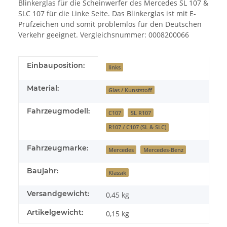
Blinkerglas für die Scheinwerfer des Mercedes SL 107 &
SLC 107 für die Linke Seite. Das Blinkerglas ist mit E-
Prüfzeichen und somit problemlos für den Deutschen
Verkehr geeignet. Vergleichsnummer: 0008200066
Produkteigenschaft
Wert
Einbauposition:
links
Material:
Glas / Kunststoff
Fahrzeugmodell:
C107
SL R107
R107 / C107 (SL & SLC)
Fahrzeugmarke:
Mercedes
Mercedes-Benz
Baujahr:
Klassik
Versandgewicht:
0,45 kg
Artikelgewicht:
0,15
kg