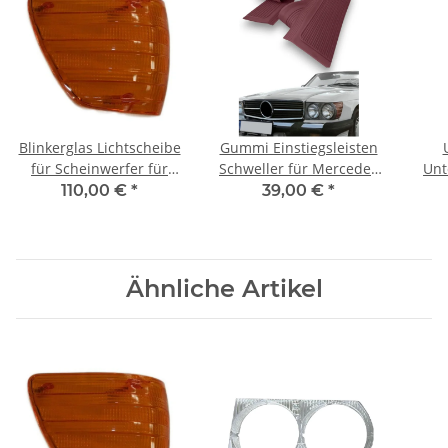
Blinkerglas Lichtscheibe
Gummi Einstiegsleisten
für Scheinwerfer für
Schweller für Mercedes
Unt
Mercedes SL 107 SLC
SL107 R107/W107
Mer
110,00 €
*
39,00 €
*
W107 - EU - Rechts
dunkelrot
Ähnliche Artikel