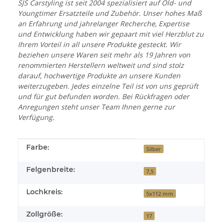
SJS Carstyling ist seit 2004 spezialisiert auf Old- und
Youngtimer Ersatzteile und Zubehör. Unser hohes Maß
an Erfahrung und jahrelanger Recherche, Expertise
und Entwicklung haben wir gepaart mit viel Herzblut zu
Ihrem Vorteil in all unsere Produkte gesteckt. Wir
beziehen unsere Waren seit mehr als 19 Jahren von
renommierten Herstellern weltweit und sind stolz
darauf, hochwertige Produkte an unsere Kunden
weiterzugeben. Jedes einzelne Teil ist von uns geprüft
und für gut befunden worden. Bei Rückfragen oder
Anregungen steht unser Team Ihnen gerne zur
Verfügung.
Produkteigenschaft
Wert
Farbe:
Silber
Felgenbreite:
7,5
Lochkreis:
5x112 mm
Zollgröße:
17