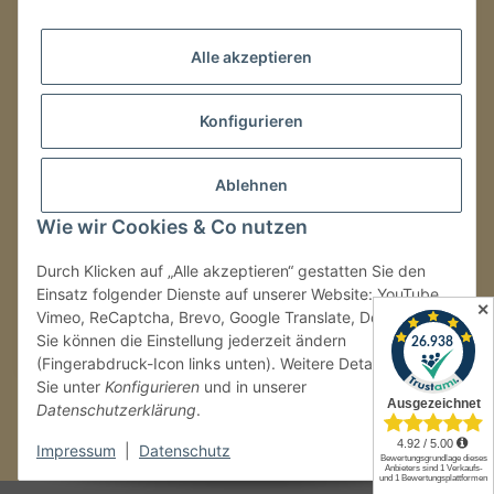
Mo.–Fr.
08:00–16:00 Uhr
Alle akzeptieren
LAGER / RETOUREN
Konfigurieren
Packmonster Fulfillment
SJS Carstyling Lager
Gewerbepark 1
Ablehnen
02694 Malschwitz
Wie wir Cookies & Co nutzen
Retouren ausschließlich an diese Adresse.
Abholungen nur nach Terminvereinbarung.
Durch Klicken auf „Alle akzeptieren“ gestatten Sie den
Einsatz folgender Dienste auf unserer Website: YouTube,
✕
Vimeo, ReCaptcha, Brevo, Google Translate, Doofinder.
Tel.:
+49 (0) 30 36417228
Sie können die Einstellung jederzeit ändern
E-Mail:
info@sjs-carstyling.com
(Fingerabdruck-Icon links unten). Weitere Details finden
Sie unter
Konfigurieren
und in unserer
Datenschutzerklärung
.
Vertrag widerrufen
Impressum
|
Datenschutz
* Alle Preise inkl. gesetzlicher USt., zzgl.
Versand