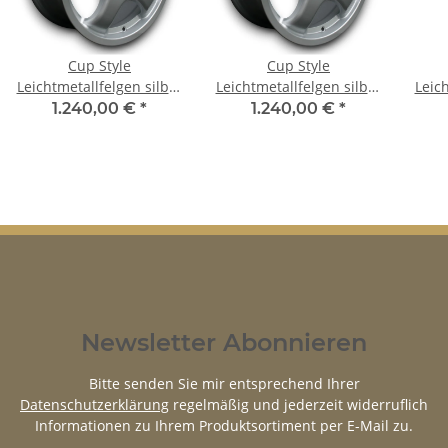
Cup Style
Cup Style
Leichtmetallfelgen silber
Leichtmetallfelgen silber
Leich
für VW Golf VI & VII
für VW EOS 7,5x17 ET 38
für 
1.240,00 €
*
1.240,00 €
*
7,5x17 ET 38
Newsletter Abonnieren
Bitte senden Sie mir entsprechend Ihrer
Datenschutzerklärung
regelmäßig und jederzeit widerruflich
Informationen zu Ihrem Produktsortiment per E-Mail zu.