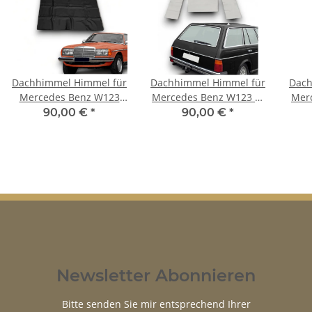
Dachhimmel Himmel für
Dachhimmel Himmel für
Dach
Mercedes Benz W123
Mercedes Benz W123 T-
Mer
Limousine
Modell Kombi mit
90,00 €
*
90,00 €
*
Schiebedach
Newsletter Abonnieren
Bitte senden Sie mir entsprechend Ihrer