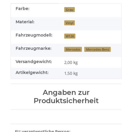
Produkteigenschaft
Wert
Farbe:
Grau
Material:
Vinyl
Fahrzeugmodell:
W126
Fahrzeugmarke:
Mercedes
Mercedes-Benz
Versandgewicht:
2,00 kg
Artikelgewicht:
1,50
kg
Angaben zur
Produktsicherheit
EU-verantwortliche Person: