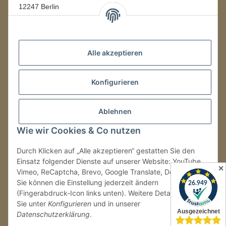
12247 Berlin
Mo.–Fr.
08:00–16:00 Uhr
Alle akzeptieren
LAGER / RETOUREN
Konfigurieren
Packmonster Fulfillment
SJS Carstyling Lager
Gewerbepark 1
Ablehnen
02694 Malschwitz
Wie wir Cookies & Co nutzen
Retouren ausschließlich an diese Adresse.
Abholungen nur nach Terminvereinbarung.
Durch Klicken auf „Alle akzeptieren“ gestatten Sie den
Einsatz folgender Dienste auf unserer Website: YouTube,
✕
Vimeo, ReCaptcha, Brevo, Google Translate, Doofinder.
Tel.:
+49 (0) 30 36417228
Sie können die Einstellung jederzeit ändern
E-Mail:
info@sjs-carstyling.com
(Fingerabdruck-Icon links unten). Weitere Details finden
Sie unter
Konfigurieren
und in unserer
Datenschutzerklärung
.
Vertrag widerrufen