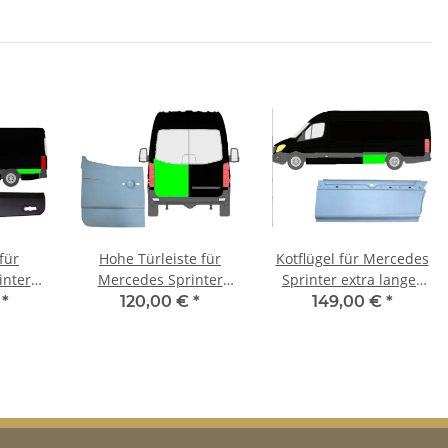
für
Hohe Türleiste für
Kotflügel für Mercedes
inter
Mercedes Sprinter
Sprinter extra langer
 2006 –
2006 – 2021 hinten
Radstand 2006 – 2021
€
*
120,00 €
*
149,00 €
*
inks
links
hinten links