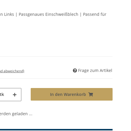
ten Links | Passgenaues Einschweißblech | Passend für
Frage zum Artikel
nd abweichend)
In den Warenkorb
tk
den geladen ...