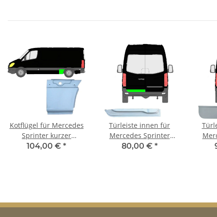
Kotflügel für Mercedes
Türleiste innen für
Türl
Sprinter kurzer
Mercedes Sprinter
Merc
Radstand 2006 – 2021
2006 – 2021 hinten
2006
104,00 €
*
80,00 €
*
hinten links
links