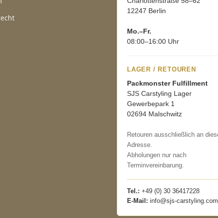
m
Charlottenstraße 58–62
12247 Berlin
recht
Mo.–Fr.
08:00–16:00 Uhr
LAGER / RETOUREN
Packmonster Fulfillment
SJS Carstyling Lager
Gewerbepark 1
02694 Malschwitz
Retouren ausschließlich an dies
Adresse.
Abholungen nur nach
Terminvereinbarung.
Tel.:
+49 (0) 30 36417228
E-Mail:
info@sjs-carstyling.com