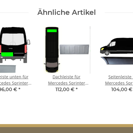
Ähnliche Artikel
eiste unten für
Dachleiste für
Seitenleiste 
edes Sprinter
Mercedes Sprinter
Mercedes Spr
 – 2021 hinten
2006 – 2021 hinten
langer Radstand
96,00 €
*
112,00 €
*
104,00 
links
2021 hinten l