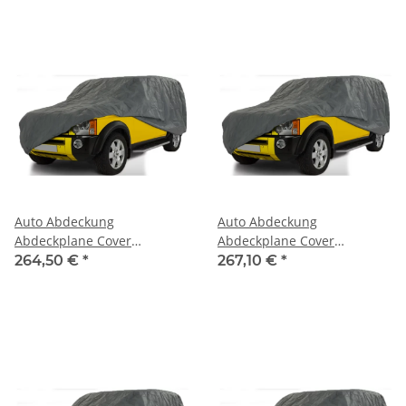
Auto Abdeckung
Auto Abdeckung
Abdeckplane Cover
Abdeckplane Cover
Ganzgarage outdoor
Ganzgarage outdoor
264,50 €
*
267,10 €
*
stormforce für Dodge
stormforce für Dodge Dart
Coronet (Gen 5)
2012