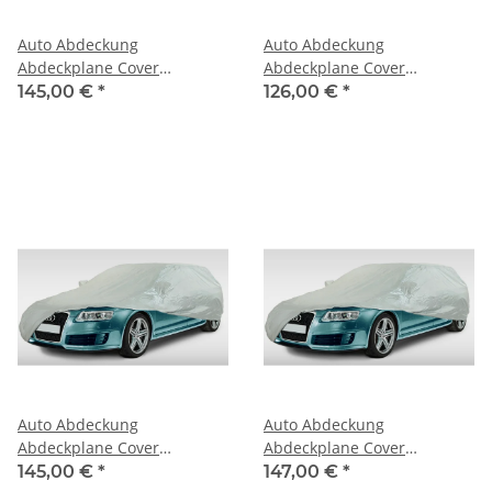
Auto Abdeckung
Auto Abdeckung
Abdeckplane Cover
Abdeckplane Cover
Ganzgarage outdoor
Ganzgarage outdoor
145,00 €
*
126,00 €
*
Voyager für Dodge Avenger
Voyager für Dodge Caliber
Auto Abdeckung
Auto Abdeckung
Abdeckplane Cover
Abdeckplane Cover
Ganzgarage outdoor
Ganzgarage outdoor
145,00 €
*
147,00 €
*