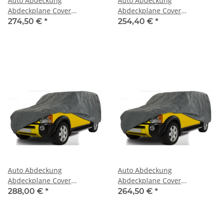
Auto Abdeckung
Auto Abdeckung
Abdeckplane Cover
Abdeckplane Cover
Ganzgarage outdoor
Ganzgarage outdoor
274,50 €
*
254,40 €
*
stormforce für Dodge
stormforce für Dodge
Avenger
Caliber
Auto Abdeckung
Auto Abdeckung
Abdeckplane Cover
Abdeckplane Cover
Ganzgarage outdoor
Ganzgarage outdoor
288,00 €
*
264,50 €
*
stormforce für Dodge
stormforce für Dodge
Challenger
Charger 1966-1978