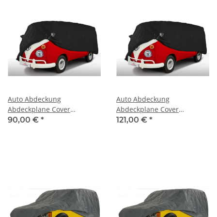
Auto Abdeckung
Auto Abdeckung
Abdeckplane Cover
Abdeckplane Cover
Ganzgarage indoor Sahara
Ganzgarage indoor Sahara
90,00 €
*
121,00 €
*
für Chrysler Europe
für Dodge Coronet (Gen 5)
Sunbeam (Talbot, Dodge,
Simca