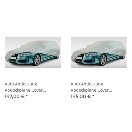
Voyager für Dodge
Voyager für Dodge Charger
Challenger
1966-1978
Auto Abdeckung
Auto Abdeckung
Abdeckplane Cover
Abdeckplane Cover
Ganzgarage outdoor
Ganzgarage outdoor
147,00 €
*
145,00 €
*
Voyager für Dodge Coronet
Voyager für Dodge Nitro
(Gen 5)