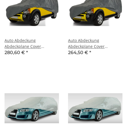
Auto Abdeckung
Auto Abdeckung
Abdeckplane Cover
Abdeckplane Cover
Ganzgarage outdoor
Ganzgarage outdoor
280,60 €
*
264,50 €
*
stormforce für Dodge Nitro
stormforce für Dodge Viper