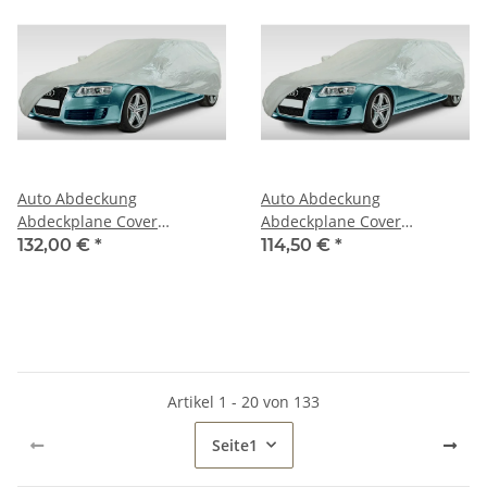
Auto Abdeckung
Auto Abdeckung
Abdeckplane Cover
Abdeckplane Cover
Ganzgarage outdoor
Ganzgarage outdoor
132,00 €
*
114,50 €
*
Voyager für Dodge Viper
Voyager für Talbot, Dodge,
Simca
Artikel 1 - 20 von 133
Seite
1