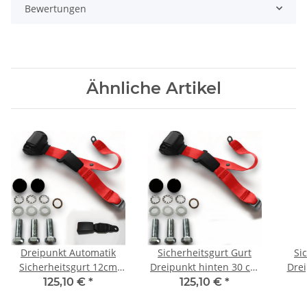
Bewertungen
Ähnliche Artikel
Dreipunkt Automatik
Sicherheitsgurt Gurt
Si
Sicherheitsgurt 12cm
Dreipunkt hinten 30 cm
Drei
Lasche rot für Jaguar MK
Bandschloss rot für
125,10 €
*
125,10 €
*
Jaguar MK