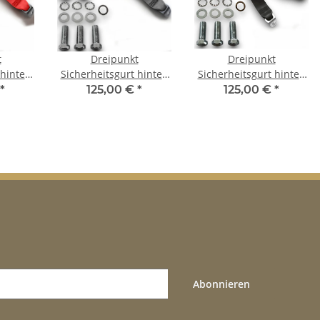
t
Dreipunkt
Dreipunkt
 hinten
Sicherheitsgurt hinten
Sicherheitsgurt hinten
ss rot
50cm Bandschloss grau
50cm Bandschloss
*
125,00 €
*
125,00 €
*
pri
für Ford Capri
schwarz für Ford Capri
Abonnieren