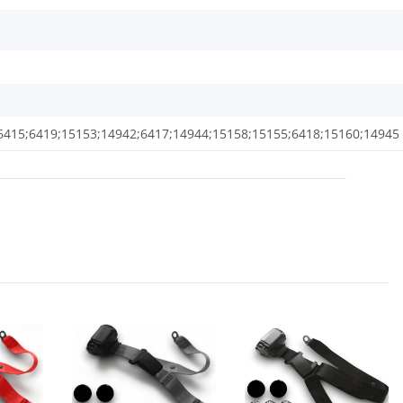
6415;6419;15153;14942;6417;14944;15158;15155;6418;15160;14945