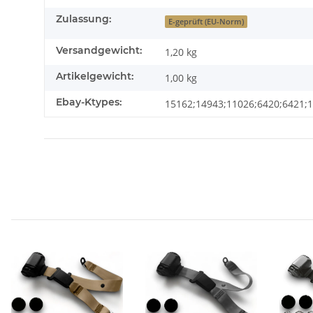
Zulassung:
E-geprüft (EU-Norm)
Versandgewicht:
1,20 kg
Artikelgewicht:
1,00
kg
Ebay-Ktypes:
15162;14943;11026;6420;6421;