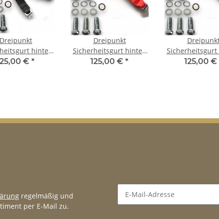
Dreipunkt
Dreipunkt
Dreipunk
heitsgurt hinten
Sicherheitsgurt hinten
Sicherheitsgurt
m Bandschloss
50cm Bandschloss rot
30cm Bandschlo
125,00 €
*
125,00 €
*
125,00 €
z für Ford Capri
für Ford Capri
für Ford Ca
lärung
regelmäßig und
timent per E-Mail zu.
Newsletter Abonnieren