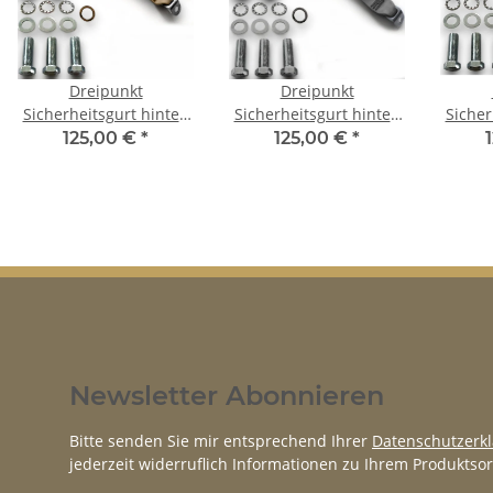
Dreipunkt
Dreipunkt
Sicherheitsgurt hinten
Sicherheitsgurt hinten
Sicher
50cm Bandschloss
30cm Bandschloss grau
30c
125,00 €
*
125,00 €
*
beige für Ford Capri
für Ford Capri
schwar
Newsletter Abonnieren
Bitte senden Sie mir entsprechend Ihrer
Datenschutzerk
jederzeit widerruflich Informationen zu Ihrem Produktsor