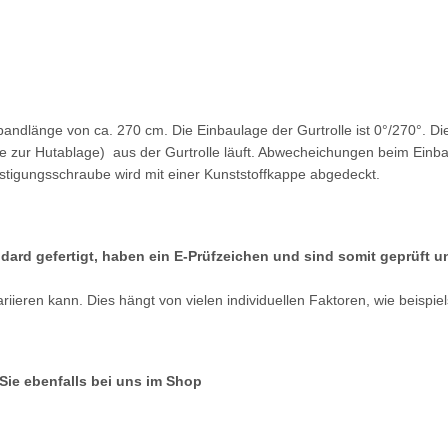
tbandlänge von ca. 270 cm. Die Einbaulage der Gurtrolle ist 0°/270°. D
zur Hutablage) aus der Gurtrolle läuft. Abwecheichungen beim Einbau d
festigungsschraube wird mit einer Kunststoffkappe abgedeckt.
dard gefertigt, haben ein E-Prüfzeichen und sind somit geprüft 
iieren kann. Dies hängt von vielen individuellen Faktoren, wie beispi
ie ebenfalls bei uns im Shop