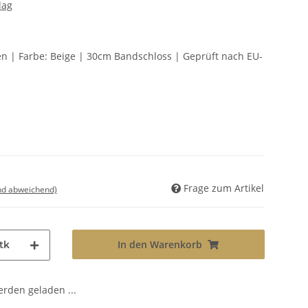
lag
ten | Farbe: Beige | 30cm Bandschloss | Geprüft nach EU-
Frage zum Artikel
nd abweichend)
In den Warenkorb
tk
den geladen ...