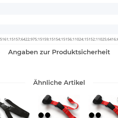
15161;15157;6422;975;15159;15154;15156;11024;15152;11025;6416;
Angaben zur Produktsicherheit
Ähnliche Artikel