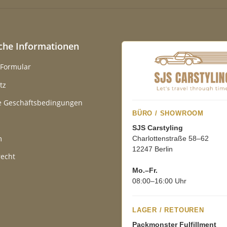
iche Informationen
-Formular
tz
e Geschäftsbedingungen
BÜRO / SHOWROOM
SJS Carstyling
m
Charlottenstraße 58–62
12247 Berlin
recht
Mo.–Fr.
08:00–16:00 Uhr
LAGER / RETOUREN
Packmonster Fulfillment