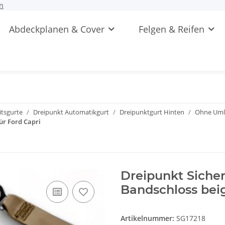
n
Abdeckplanen & Cover
Felgen & Reifen
itsgurte
Dreipunkt Automatikgurt
Dreipunktgurt Hinten
Ohne Uml
ür Ford Capri
Dreipunkt Siche
Bandschloss beig
Artikelnummer:
SG17218