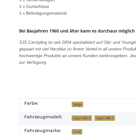
1 x Gurtschloss
1 x Befestigungsmaterial
Bei Baujahren 1960 und älter kann es durchaus möglich 
SJS Carstyling ist seit 2004 spezialisiert auf Old- und You
gepaart mit viel Herzblut zu Ihrem Vorteil in all unsere Pro
hochwertige Produkte an unsere Kunden weiterzugeben. Jede
zur Verfügung.
Produkteigenschaft
Wert
Farbe:
Beige
Fahrzeugmodell:
Capri MK 2
Capri MK 1
Fahrzeugmarke:
Ford