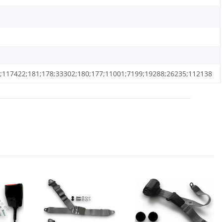
;117422;181;178;33302;180;177;11001;7199;19288;26235;112138