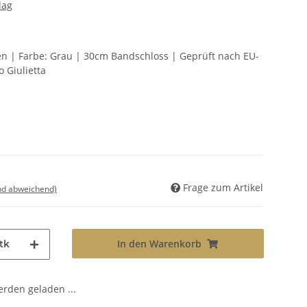
lag
ten | Farbe: Grau | 30cm Bandschloss | Geprüft nach EU-
 Giulietta
Frage zum Artikel
nd abweichend)
In den Warenkorb
tk
den geladen ...