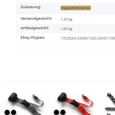
Zulassung:
E-geprüft (EU-Norm)
Versandgewicht:
1,20 kg
Artikelgewicht:
1,00
kg
Ebay-Ktypes:
176;8269;33300;7205;24597;100