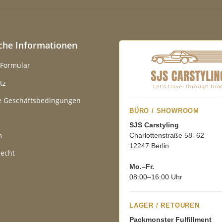
iche Informationen
-Formular
tz
e Geschäftsbedingungen
BÜRO / SHOWROOM
SJS Carstyling
m
Charlottenstraße 58–62
12247 Berlin
recht
Mo.–Fr.
08:00–16:00 Uhr
LAGER / RETOUREN
Packmonster Fulfillment