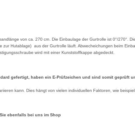
tbandlänge von ca. 270 cm. Die Einbaulage der Gurtrolle ist 0°/270°. D
zur Hutablage) aus der Gurtrolle läuft. Abwecheichungen beim Einbau d
festigungsschraube wird mit einer Kunststoffkappe abgedeckt.
dard gefertigt, haben ein E-Prüfzeichen und sind somit geprüft 
iieren kann. Dies hängt von vielen individuellen Faktoren, wie beispi
ie ebenfalls bei uns im Shop