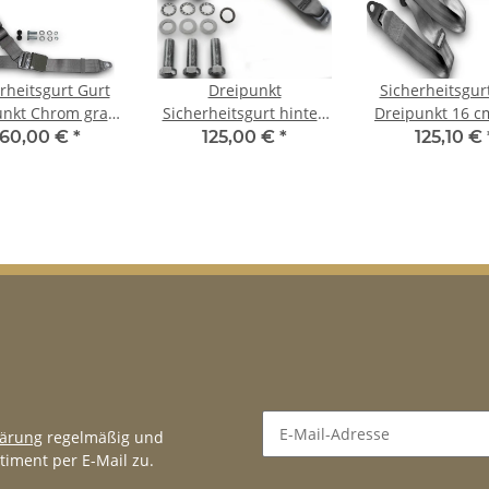
rheitsgurt Gurt
Dreipunkt
Sicherheitsgur
unkt Chrom grau
Sicherheitsgurt hinten
Dreipunkt 16 c
r Alfa Romeo
30cm Bandschloss grau
für Alfa Romeo 
60,00 €
*
125,00 €
*
125,10 €
ldtimer Set
für Alfa Romeo Sprint
lärung
regelmäßig und
timent per E-Mail zu.
Newsletter Abonnieren