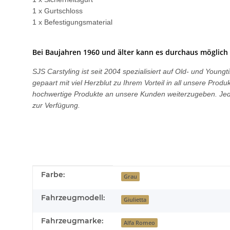
1 x Gurtschloss
1 x Befestigungsmaterial
Bei Baujahren 1960 und älter kann es durchaus möglich 
SJS Carstyling ist seit 2004 spezialisiert auf Old- und You
gepaart mit viel Herzblut zu Ihrem Vorteil in all unsere Pro
hochwertige Produkte an unsere Kunden weiterzugeben. Jede
zur Verfügung.
Produkteigenschaft
Wert
Farbe:
Grau
Fahrzeugmodell:
Giulietta
Fahrzeugmarke:
Alfa Romeo