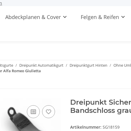
n
Abdeckplanen & Cover
Felgen & Reifen
itsgurte
Dreipunkt Automatikgurt
Dreipunktgurt Hinten
Ohne Uml
r Alfa Romeo Giulietta
Dreipunkt Siche
Bandschloss grau
Artikelnummer:
SG18159