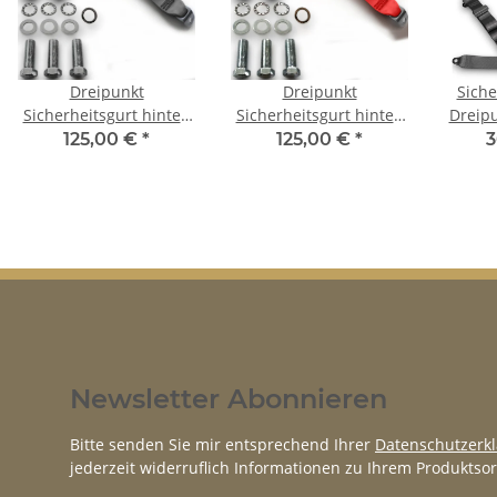
Dreipunkt
Dreipunkt
Siche
Sicherheitsgurt hinten
Sicherheitsgurt hinten
Dreip
50cm Bandschloss grau
50cm Bandschloss rot
fü
125,00 €
*
125,00 €
*
3
für Alfa Romeo
für Alfa Romeo
O
Giulietta
Giulietta
Newsletter Abonnieren
Bitte senden Sie mir entsprechend Ihrer
Datenschutzerk
jederzeit widerruflich Informationen zu Ihrem Produktsor