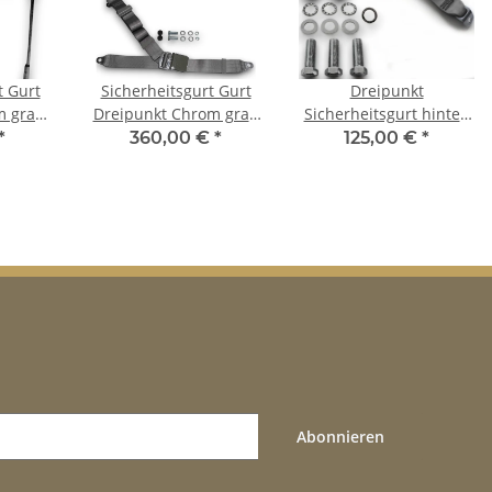
t Gurt
Sicherheitsgurt Gurt
Dreipunkt
m grau
Dreipunkt Chrom grau
Sicherheitsgurt hinten
Spider
für Alfa Romeo Spider
30cm Bandschloss grau
*
360,00 €
*
125,00 €
*
Set
für Alfa Romeo 164
Abonnieren