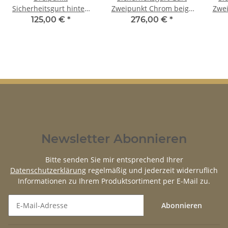
Sicherheitsgurt hinten
Zweipunkt Chrom beige
Zwei
30cm Bandschloss beige
für VW Passat bis 77 Set
fü
125,00 €
*
276,00 €
*
für VW Passat bis 77
Newsletter Abonnieren
Bitte senden Sie mir entsprechend Ihrer
Datenschutzerklärung
regelmäßig und jederzeit widerruflich
Informationen zu Ihrem Produktsortiment per E-Mail zu.
Abonnieren
Newsletter Abonnieren