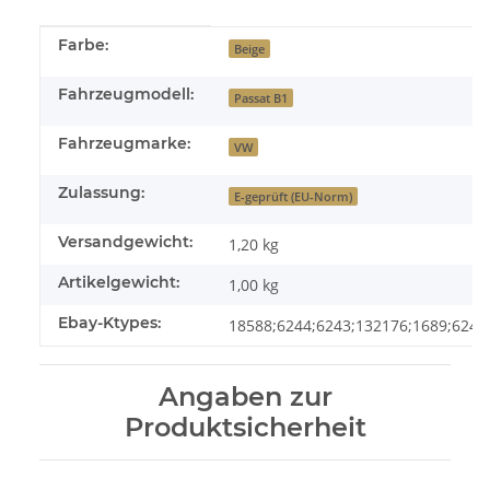
Produkteigenschaft
Wert
Farbe:
Beige
Fahrzeugmodell:
Passat B1
Fahrzeugmarke:
VW
Zulassung:
E-geprüft (EU-Norm)
Versandgewicht:
1,20 kg
Artikelgewicht:
1,00
kg
Ebay-Ktypes:
18588;6244;6243;132176;1689;6245
Angaben zur
Produktsicherheit