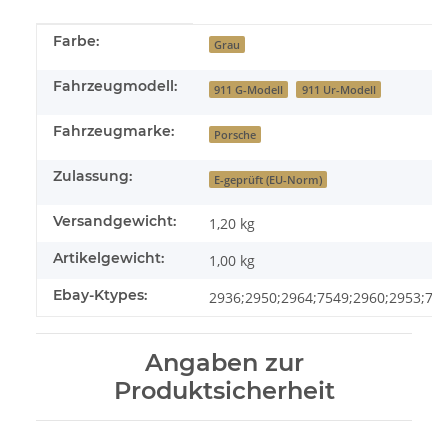
Produkteigenschaft
Wert
Farbe:
Grau
Fahrzeugmodell:
911 G-Modell
911 Ur-Modell
Fahrzeugmarke:
Porsche
Zulassung:
E-geprüft (EU-Norm)
Versandgewicht:
1,20 kg
Artikelgewicht:
1,00
kg
Ebay-Ktypes:
2936;2950;2964;7549;2960;2953;77
Angaben zur
Produktsicherheit