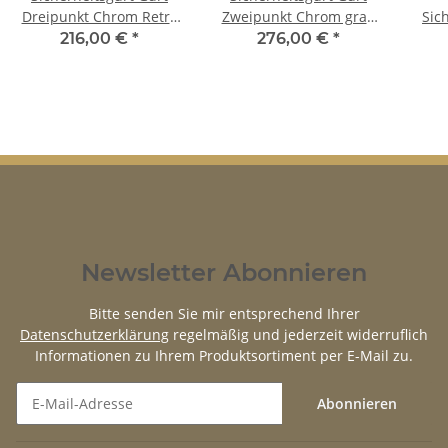
Dreipunkt Chrom Retro
Zweipunkt Chrom grau
Sic
grau für Porsche 911
für Porsche 911 Set
30c
216,00 €
*
276,00 €
*
Newsletter Abonnieren
Bitte senden Sie mir entsprechend Ihrer
Datenschutzerklärung
regelmäßig und jederzeit widerruflich
Informationen zu Ihrem Produktsortiment per E-Mail zu.
Abonnieren
Newsletter Abonnieren