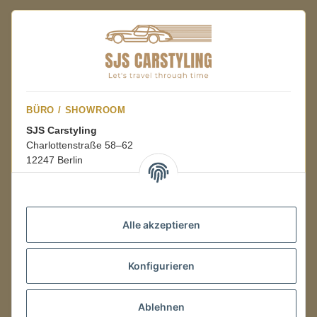
BÜRO / SHOWROOM
SJS Carstyling
Charlottenstraße 58–62
12247 Berlin
Mo.–Fr.
08:00–16:00 Uhr
Alle akzeptieren
LAGER / RETOUREN
Konfigurieren
Packmonster Fulfillment
SJS Carstyling Lager
Gewerbepark 1
Ablehnen
02694 Malschwitz