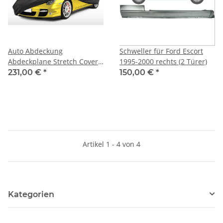
Auto Abdeckung
Schweller für Ford Escort
Abdeckplane Stretch Cover
1995-2000 rechts (2 Türer)
Ganzgarage indoor für Ford
231,00 €
*
150,00 €
*
Escort RS Cosworth 1992-
1996
Artikel 1 - 4 von 4
Kategorien