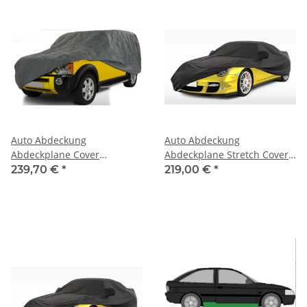
Auto Abdeckung
Auto Abdeckung
Abdeckplane Cover
Abdeckplane Stretch Cover
Ganzgarage outdoor
Ganzgarage indoor für Ford
239,70 €
*
219,00 €
*
stormforce für Ford Escort
Escort Mk3  Mk6
MK3  MK6