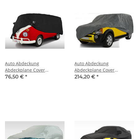
Auto Abdeckung
Auto Abdeckung
Abdeckplane Cover
Abdeckplane Cover
Ganzgarage indoor Sahara
Ganzgarage outdoor
76,50 €
*
214,20 €
*
für Triumph GT6 MK1, MK2,
Stormforce für Triumph GT6
MK3
MK1, MK2, MK3