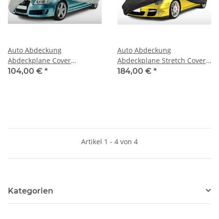
Auto Abdeckung
Auto Abdeckung
Abdeckplane Cover
Abdeckplane Stretch Cover
Ganzgarage outdoor
Ganzgarage indoor für
104,00 €
*
184,00 €
*
Voyager für Triumph GT6
Triumph GT6 Mk1, Mk2, Mk3
MK1, MK2, MK3
Artikel 1 - 4 von 4
Kategorien