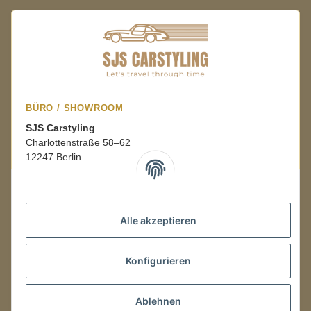
BÜRO / SHOWROOM
SJS Carstyling
Charlottenstraße 58–62
12247 Berlin
Mo.–Fr.
08:00–16:00 Uhr
Alle akzeptieren
LAGER / RETOUREN
Konfigurieren
Packmonster Fulfillment
SJS Carstyling Lager
Gewerbepark 1
Ablehnen
02694 Malschwitz