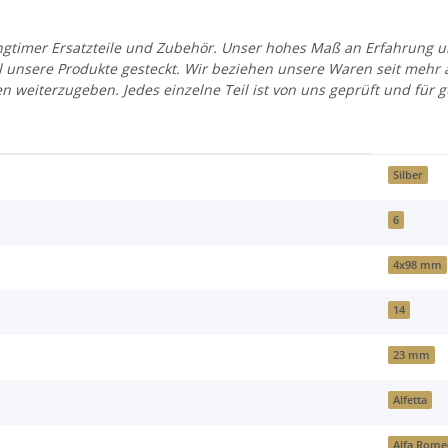
 Youngtimer Ersatzteile und Zubehör. Unser hohes Maß an Erfahrung
all unsere Produkte gesteckt. Wir beziehen unsere Waren seit mehr
en weiterzugeben. Jedes einzelne Teil ist von uns geprüft und fü
Silber
6
4x98 mm
14
23 mm
Alfetta
Alfa Rom