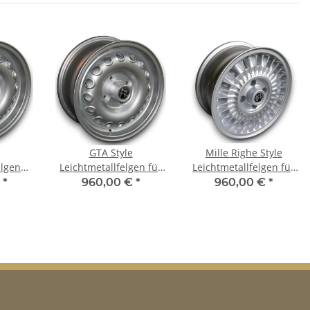
GTA Style
Mille Righe Style
elgen
Leichtmetallfelgen für
Leichtmetallfelgen für
 Romeo
Alfa Romeo Giulietta
Alfa Romeo Alfetta &
€
*
960,00 €
*
960,00 €
*
23
6x14 ET 23
Alfetta GT 6x14 ET 23