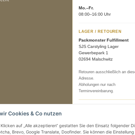
Mo.–Fr.
08:00–16:00 Uhr
LAGER / RETOUREN
Packmonster Fulfillment
SJS Carstyling Lager
Gewerbepark 1
02694 Malschwitz
Retouren ausschließlich an dies
Adresse.
Abholungen nur nach
Terminvereinbarung.
Tel.:
+49 (0) 30 36417228
wir Cookies & Co nutzen
E-Mail:
info@sjs-carstyling.com
Klicken auf „Alle akzeptieren“ gestatten Sie den Einsatz folgender 
cha, Brevo, Google Translate, Doofinder. Sie können die Einstellung 