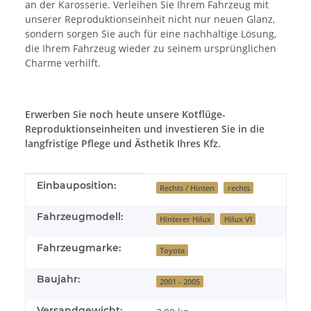
an der Karosserie. Verleihen Sie Ihrem Fahrzeug mit
unserer Reproduktionseinheit nicht nur neuen Glanz,
sondern sorgen Sie auch für eine nachhaltige Lösung,
die Ihrem Fahrzeug wieder zu seinem ursprünglichen
Charme verhilft.
Erwerben Sie noch heute unsere Kotflüge-
Reproduktionseinheiten und investieren Sie in die
langfristige Pflege und Ästhetik Ihres Kfz.
Produkteigenschaft
Wert
Einbauposition:
Rechts / Hinten
rechts
Fahrzeugmodell:
Hinterer Hilux
Hilux VI
Fahrzeugmarke:
Toyota
Baujahr:
2001 - 2005
Versandgewicht: