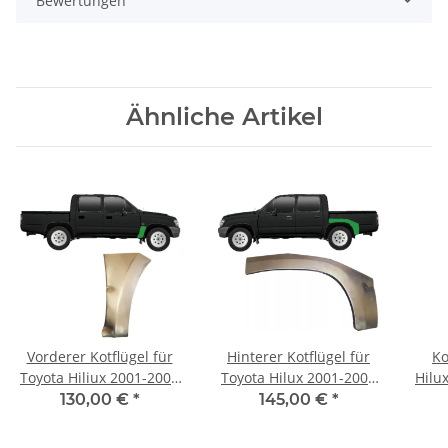
Bewertungen
Ähnliche Artikel
Vorderer Kotflügel für
Hinterer Kotflügel für
Ko
Toyota Hiliux 2001-2005
Toyota Hilux 2001-2005
Hilu
rechts
links
130,00 €
*
145,00 €
*