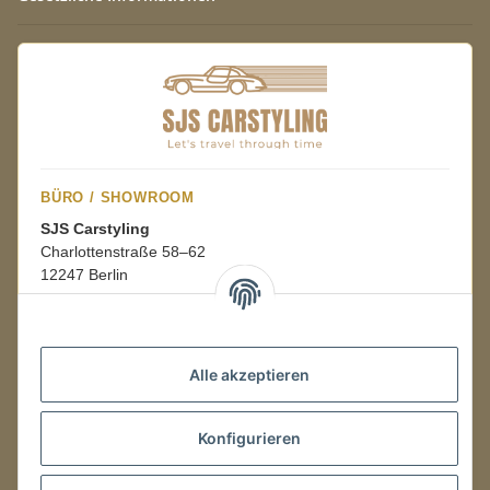
BÜRO / SHOWROOM
SJS Carstyling
Charlottenstraße 58–62
12247 Berlin
Mo.–Fr.
08:00–16:00 Uhr
Alle akzeptieren
LAGER / RETOUREN
Konfigurieren
Packmonster Fulfillment
SJS Carstyling Lager
Gewerbepark 1