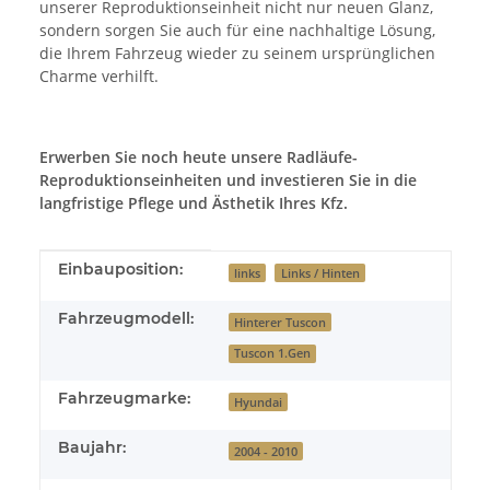
unserer Reproduktionseinheit nicht nur neuen Glanz,
sondern sorgen Sie auch für eine nachhaltige Lösung,
die Ihrem Fahrzeug wieder zu seinem ursprünglichen
Charme verhilft.
Erwerben Sie noch heute unsere Radläufe-
Reproduktionseinheiten und investieren Sie in die
langfristige Pflege und Ästhetik Ihres Kfz.
Produkteigenschaft
Wert
Einbauposition:
links
Links / Hinten
Fahrzeugmodell:
Hinterer Tuscon
Tuscon 1.Gen
Fahrzeugmarke:
Hyundai
Baujahr:
2004 - 2010