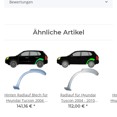
Bewertungen
Ähnliche Artikel
Hinten Radlauf Blech für
Radlauf für Hyundai
Hi
Hyundai Tucson 2004 -
Tuscon 2004 - 2010
Hyu
2010 links
hinten links
141,16 €
*
112,00 €
*