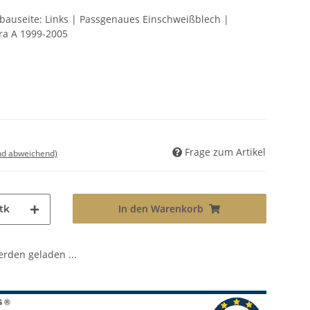
nbauseite: Links | Passgenaues Einschweißblech |
ira A 1999-2005
Frage zum Artikel
nd abweichend)
In den Warenkorb
tk
den geladen ...