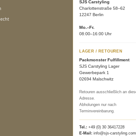
SJS Carstyling
m
Charlottenstraße 58–62
12247 Berlin
recht
Mo.–Fr.
08:00–16:00 Uhr
LAGER / RETOUREN
Packmonster Fulfillment
SJS Carstyling Lager
Gewerbepark 1
02694 Malschwitz
Retouren ausschließlich an dies
Adresse.
Abholungen nur nach
Terminvereinbarung.
Tel.:
+49 (0) 30 36417228
E-Mail:
info@sjs-carstyling.com