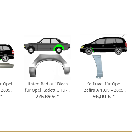
ür Opel
Hinten Radlauf Blech
Kotflügel für Opel
– 2005
für Opel Kadett C 1973
Zafira A 1999 – 2005
- 1979 links
vorne links
€
*
225,89 €
*
96,00 €
*