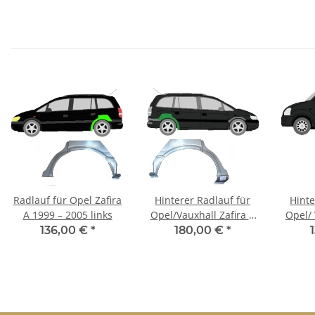
Radlauf für Opel Zafira
Hinterer Radlauf für
Hinte
A 1999 – 2005 links
Opel/Vauxhall Zafira A
Opel/ 
1999-2005 rechts
20
136,00 €
*
180,00 €
*