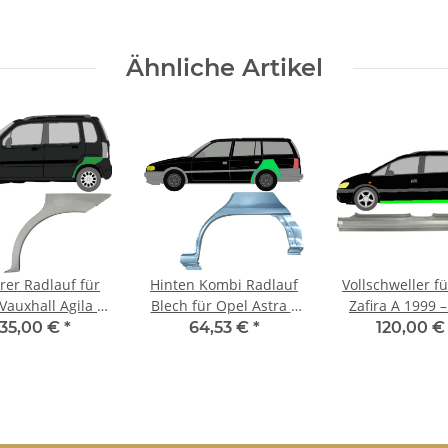
Ähnliche Artikel
rer Radlauf für
Hinten Kombi Radlauf
Vollschweller f
Vauxhall Agila A
Blech für Opel Astra F
Zafira A 1999 
01-2008 links
1991 - 2002 links
links
135,00 €
*
64,53 €
*
120,00 