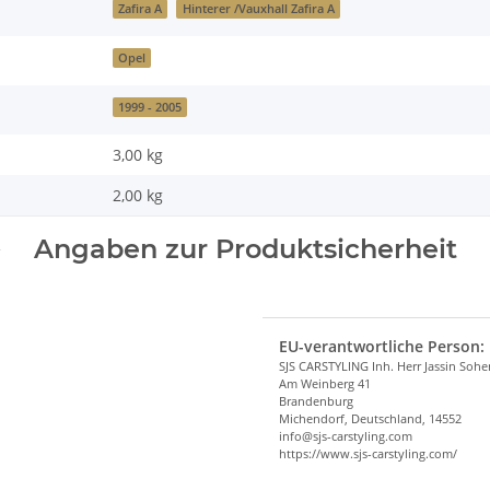
Zafira A
Hinterer /Vauxhall Zafira A
Opel
1999 - 2005
3,00 kg
2,00
kg
Angaben zur Produktsicherheit
EU-verantwortliche Person:
SJS CARSTYLING Inh. Herr Jassin Soh
Am Weinberg 41
Brandenburg
Michendorf, Deutschland, 14552
info@sjs-carstyling.com
https://www.sjs-carstyling.com/