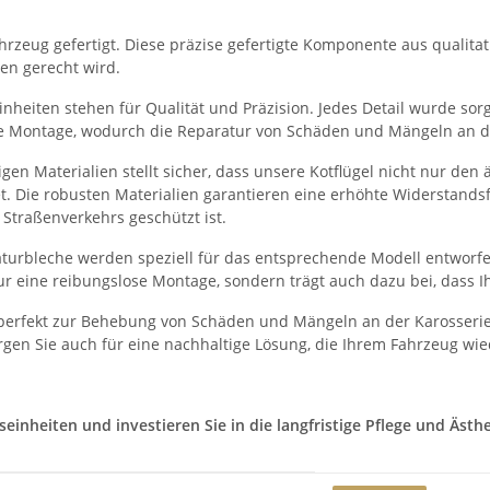
rzeug gefertigt. Diese präzise gefertigte Komponente aus qualitati
en gerecht wird.
heiten stehen für Qualität und Präzision. Jedes Detail wurde sorgf
he Montage, wodurch die Reparatur von Schäden und Mängeln an der
en Materialien stellt sicher, dass unsere Kotflügel nicht nur de
et. Die robusten Materialien garantieren eine erhöhte Widerstand
Straßenverkehrs geschützt ist.
turbleche werden speziell für das entsprechende Modell entworfe
r eine reibungslose Montage, sondern trägt auch dazu bei, dass I
 perfekt zur Behebung von Schäden und Mängeln an der Karosserie
gen Sie auch für eine nachhaltige Lösung, die Ihrem Fahrzeug wie
nheiten und investieren Sie in die langfristige Pflege und Ästhet