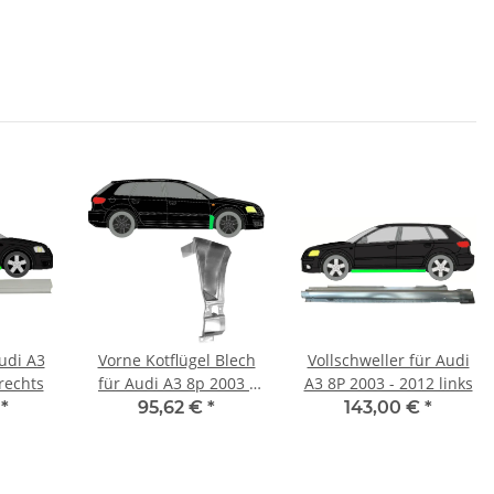
udi A3
Vorne Kotflügel Blech
Vollschweller für Audi
rechts
für Audi A3 8p 2003 -
A3 8P 2003 - 2012 links
2012 rechts
€
*
95,62 €
*
143,00 €
*