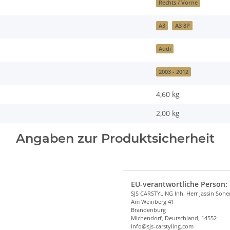
Rechts / Vorne
A3
A3 8P
Audi
2003 - 2012
4,60 kg
2,00
kg
Angaben zur Produktsicherheit
EU-verantwortliche Person:
SJS CARSTYLING Inh. Herr Jassin Soh
Am Weinberg 41
Brandenburg
Michendorf, Deutschland, 14552
info@sjs-carstyling.com