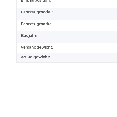
Produkteigenschaft
Wert
Einbauposition:
Fahrzeugmodell:
Fahrzeugmarke:
Baujahr:
Versandgewicht:
Artikelgewicht: