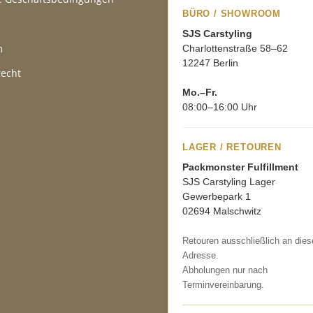
BÜRO / SHOWROOM
SJS Carstyling
m
Charlottenstraße 58–62
12247 Berlin
recht
Mo.–Fr.
08:00–16:00 Uhr
LAGER / RETOUREN
Packmonster Fulfillment
SJS Carstyling Lager
Gewerbepark 1
02694 Malschwitz
Retouren ausschließlich an dies
Adresse.
Abholungen nur nach
Terminvereinbarung.