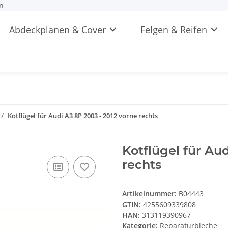
n
Abdeckplanen & Cover
Felgen & Reifen
Kotflügel für Audi A3 8P 2003 - 2012 vorne rechts
Kotflügel für Au
rechts
Artikelnummer:
B04443
GTIN:
4255609339808
HAN:
313119390967
Kategorie:
Reparaturbleche