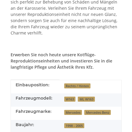
sich perfekt zur Behebung von Schäden und Mängeln
an der Karosserie. Verleihen Sie Ihrem Fahrzeug mit
unserer Reproduktionseinheit nicht nur neuen Glanz,
sondern sorgen Sie auch für eine nachhaltige Lösung,
die Ihrem Fahrzeug wieder zu seinem ursprünglichen
Charme verhilft.
Erwerben Sie noch heute unsere Kotflüge-
Reproduktionseinheiten und investieren Sie in die
langfristige Pflege und Ästhetik Ihres Kfz.
Produkteigenschaft
Wert
Einbauposition:
Rechts / Hinten
Fahrzeugmodell:
W163
ML W163
Fahrzeugmarke:
Mercedes
Mercedes-Benz
Baujahr:
1998 - 2005