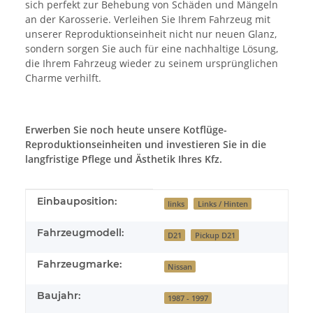
sich perfekt zur Behebung von Schäden und Mängeln
an der Karosserie. Verleihen Sie Ihrem Fahrzeug mit
unserer Reproduktionseinheit nicht nur neuen Glanz,
sondern sorgen Sie auch für eine nachhaltige Lösung,
die Ihrem Fahrzeug wieder zu seinem ursprünglichen
Charme verhilft.
Erwerben Sie noch heute unsere Kotflüge-
Reproduktionseinheiten und investieren Sie in die
langfristige Pflege und Ästhetik Ihres Kfz.
Produkteigenschaft
Wert
Einbauposition:
links
Links / Hinten
Fahrzeugmodell:
D21
Pickup D21
Fahrzeugmarke:
Nissan
Baujahr:
1987 - 1997