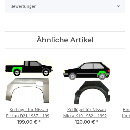
Bewertungen
Ähnliche Artikel
Kotflügel für Nissan
Kotflügel für Nissan
Hin
Pickup D21 1987 – 1997
Micra K10 1982 – 1992 3
für
hinten rechts
Türer hinten links
199,00 €
*
120,00 €
*