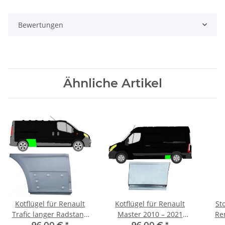
Bewertungen
Ähnliche Artikel
Kotflügel für Renault
Kotflügel für Renault
St
Trafic langer Radstand
Master 2010 – 2021
Ren
2001 – 2014 hinten
hinten links
2