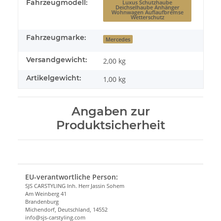
Fahrzeugmodell:
Luxus Schutzhaube
Deichselhaube Anhänger
Wohnwagen Auflaufbremse
Wetterschutz
Fahrzeugmarke:
Mercedes
Versandgewicht:
2,00 kg
Artikelgewicht:
1,00
kg
Angaben zur
Produktsicherheit
EU-verantwortliche Person:
SJS CARSTYLING Inh. Herr Jassin Sohem
Am Weinberg 41
Brandenburg
Michendorf, Deutschland, 14552
info@sjs-carstyling.com