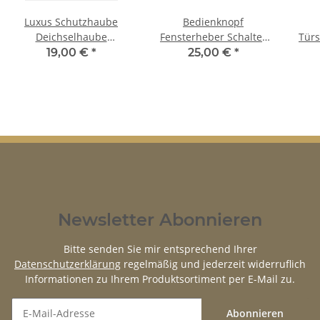
Luxus Schutzhaube
Bedienknopf
Deichselhaube
Fensterheber Schalter
Türs
Anhänger Wohnwagen
links für Mercedes W123
Me
19,00 €
*
25,00 €
*
Auflaufbremse
W126 W201
W11
Wetterschutz
Newsletter Abonnieren
Bitte senden Sie mir entsprechend Ihrer
Datenschutzerklärung
regelmäßig und jederzeit widerruflich
Informationen zu Ihrem Produktsortiment per E-Mail zu.
Abonnieren