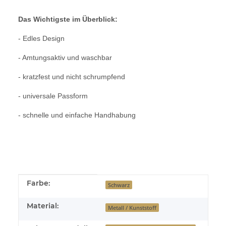
Das Wichtigste im Überblick:
- Edles Design
- Amtungsaktiv und waschbar
- kratzfest und nicht schrumpfend
- universale Passform
- schnelle und einfache Handhabung
Produkteigenschaft
Wert
Farbe:
Schwarz
Material:
Metall / Kunststoff