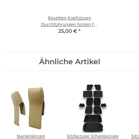
Rosetten Kopfstüzen
Durchführungen hinten für
Mercedes Oldtimer 4 Stück
25,00 €
*
Ähnliche Artikel
Nackenkissen
Sitzbezüge Schonbezüge
Sit