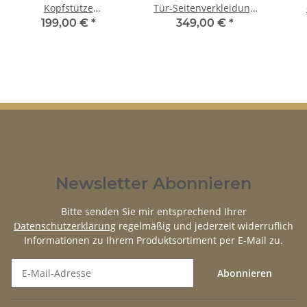
Kopfstütze
Tür-Seitenverkleidung
Nachrüstkopfstützen
für VW Käfer 1200 - 1600
Me
199,00 €
*
349,00 €
*
Paar Links & Rechts für
Oldtimer
Newsletter Abonnieren
Bitte senden Sie mir entsprechend Ihrer
Datenschutzerklärung
regelmäßig und jederzeit widerruflich
Informationen zu Ihrem Produktsortiment per E-Mail zu.
Abonnieren
Newsletter Abonnieren