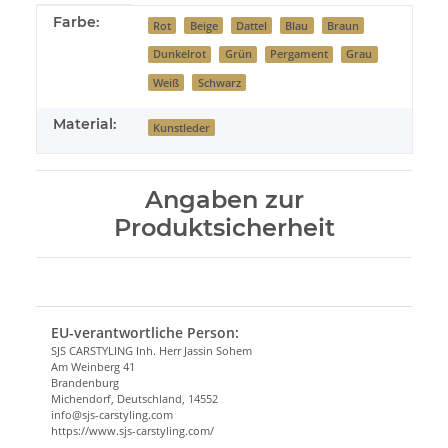
Produkteigenschaft
Wert
Farbe:
Rot
Beige
Dattel
Blau
Braun
Dunkelrot
Grün
Pergament
Grau
Weiß
Schwarz
Material:
Kunstleder
Angaben zur
Produktsicherheit
EU-verantwortliche Person:
SJS CARSTYLING Inh. Herr Jassin Sohem
Am Weinberg 41
Brandenburg
Michendorf, Deutschland, 14552
info@sjs-carstyling.com
https://www.sjs-carstyling.com/