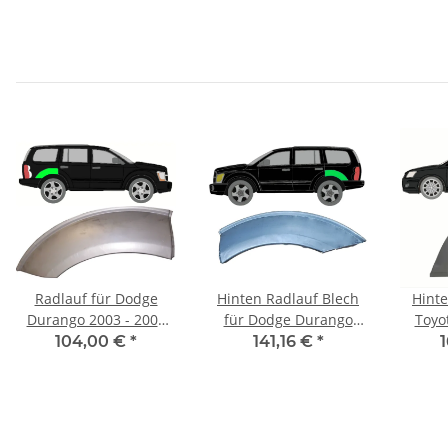
Radlauf für Dodge
Hinten Radlauf Blech
Hinte
Durango 2003 - 2008
für Dodge Durango
Toyo
rechts
2003 - 2008 links
20
104,00 €
*
141,16 €
*