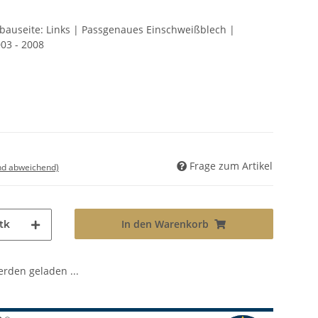
nbauseite: Links | Passgenaues Einschweißblech |
03 - 2008
Frage zum Artikel
nd abweichend)
In den Warenkorb
tk
den geladen ...