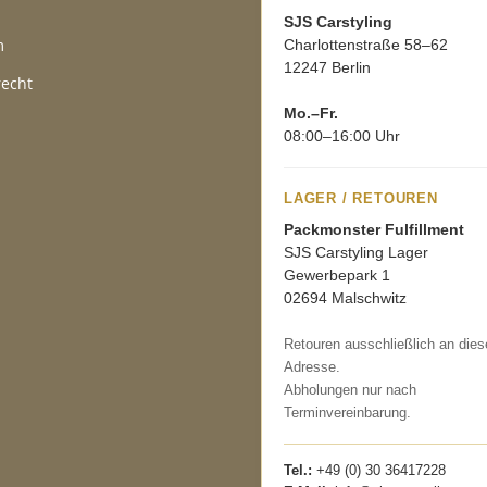
SJS Carstyling
m
Charlottenstraße 58–62
12247 Berlin
recht
Mo.–Fr.
08:00–16:00 Uhr
LAGER / RETOUREN
Packmonster Fulfillment
SJS Carstyling Lager
Gewerbepark 1
02694 Malschwitz
Retouren ausschließlich an dies
Adresse.
Abholungen nur nach
Terminvereinbarung.
Tel.:
+49 (0) 30 36417228