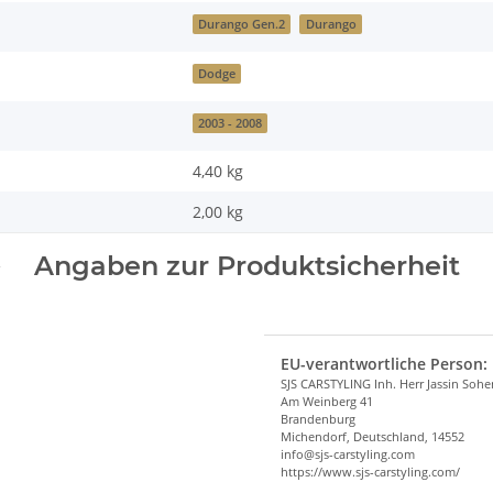
Durango Gen.2
Durango
Dodge
2003 - 2008
4,40 kg
2,00
kg
Angaben zur Produktsicherheit
EU-verantwortliche Person:
SJS CARSTYLING Inh. Herr Jassin Soh
Am Weinberg 41
Brandenburg
Michendorf, Deutschland, 14552
info@sjs-carstyling.com
https://www.sjs-carstyling.com/