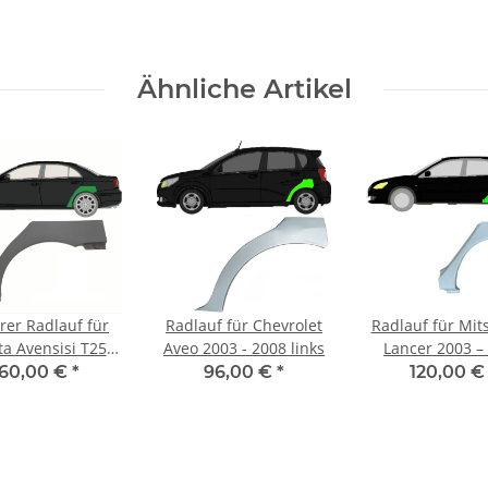
Ähnliche Artikel
rer Radlauf für
Radlauf für Chevrolet
Radlauf für Mit
ta Avensisi T25
Aveo 2003 - 2008 links
Lancer 2003 –
03-2008 links
links
160,00 €
*
96,00 €
*
120,00 