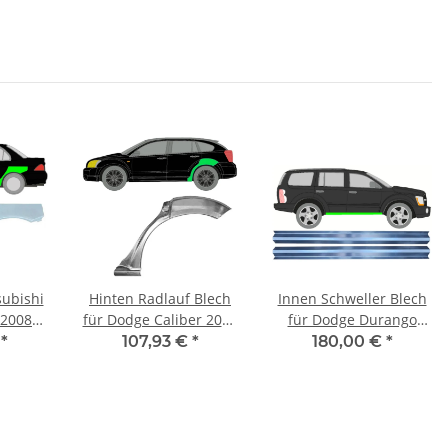
subishi
Hinten Radlauf Blech
Innen Schweller Blech
 2008
für Dodge Caliber 2006
für Dodge Durango
- 2013 links
2003 - 2008 rechts &
€
*
107,93 €
*
180,00 €
*
links