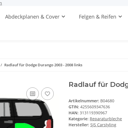
n
Abdeckplanen & Cover
Felgen & Reifen
Radlauf für Dodge Durango 2003 - 2008 links
Radlauf für Dodg
Artikelnummer:
B04680
GTIN:
4255609347636
HAN:
313119390967
Kategorie:
Reparaturbleche
Hersteller:
SJS Carstyling