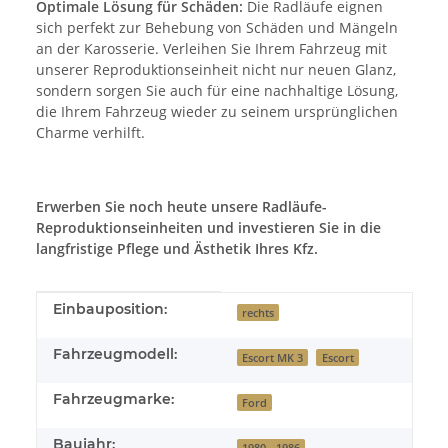
Optimale Lösung für Schäden:
Die Radläufe eignen
sich perfekt zur Behebung von Schäden und Mängeln
an der Karosserie. Verleihen Sie Ihrem Fahrzeug mit
unserer Reproduktionseinheit nicht nur neuen Glanz,
sondern sorgen Sie auch für eine nachhaltige Lösung,
die Ihrem Fahrzeug wieder zu seinem ursprünglichen
Charme verhilft.
Erwerben Sie noch heute unsere Radläufe-
Reproduktionseinheiten und investieren Sie in die
langfristige Pflege und Ästhetik Ihres Kfz.
Produkteigenschaft
Wert
Einbauposition:
rechts
Fahrzeugmodell:
Escort MK 3
Escort
Fahrzeugmarke:
Ford
Baujahr:
1980 - 1986