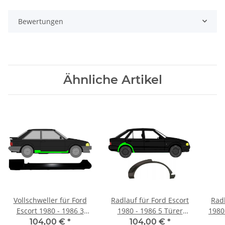
Bewertungen
Ähnliche Artikel
Vollschweller für Ford
Radlauf für Ford Escort
Radl
Escort 1980 - 1986 3
1980 - 1986 5 Türer
1980 
Türer rechts
rechts
104,00 €
*
104,00 €
*