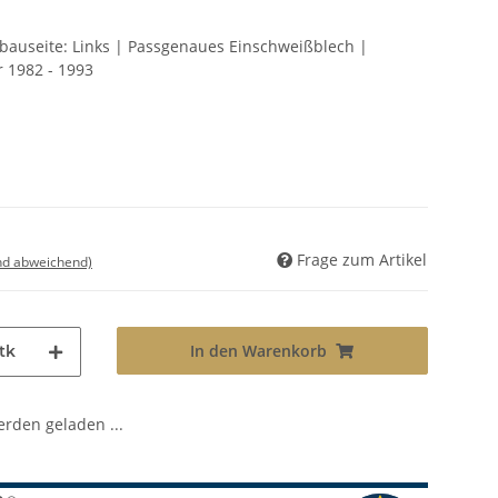
nbauseite: Links | Passgenaues Einschweißblech |
r 1982 - 1993
Frage zum Artikel
nd abweichend)
In den Warenkorb
tk
den geladen ...