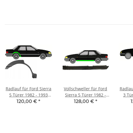
Radlauf für Ford Sierra
Vollschweller für Ford
Radlau
5 Türer 1982 - 1993
Sierra 5 Türer 1982 -
3 Tü
rechts
1993 links
120,00 €
*
128,00 €
*