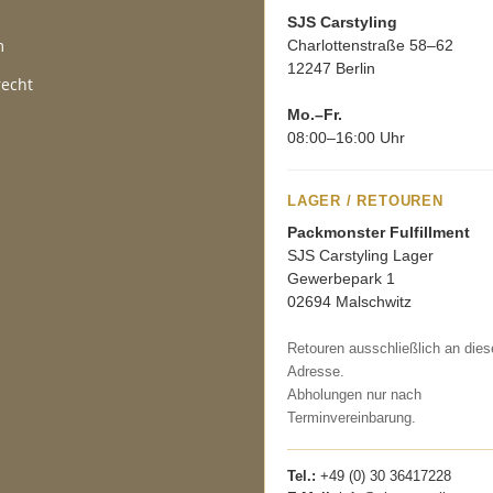
SJS Carstyling
m
Charlottenstraße 58–62
12247 Berlin
recht
Mo.–Fr.
08:00–16:00 Uhr
LAGER / RETOUREN
Packmonster Fulfillment
SJS Carstyling Lager
Gewerbepark 1
02694 Malschwitz
Retouren ausschließlich an dies
Adresse.
Abholungen nur nach
Terminvereinbarung.
Tel.:
+49 (0) 30 36417228