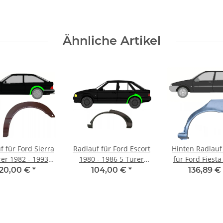
Ähnliche Artikel
f für Ford Sierra
Radlauf für Ford Escort
Hinten Radlauf
rer 1982 - 1993
1980 - 1986 5 Türer
für Ford Fiesta
links
links
1995 - 1999 l
120,00 €
*
104,00 €
*
136,89 €