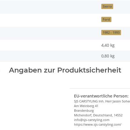
Sierra
Ford
1982 - 1993
4,40 kg
0,80
kg
Angaben zur Produktsicherheit
EU-verantwortliche Person:
SJS CARSTYLING Inh. Herr Jassin Soh
Am Weinberg 41
Brandenburg
Michendorf, Deutschland, 14552
info@sjs-carstyling.com
https://www.sjs-carstyling.com/