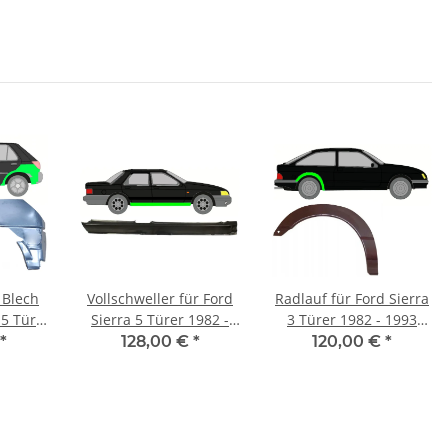
 Blech
Vollschweller für Ford
Radlauf für Ford Sierra
 5 Tür
Sierra 5 Türer 1982 -
3 Türer 1982 - 1993
inks
1993 rechts
rechts
*
128,00 €
*
120,00 €
*