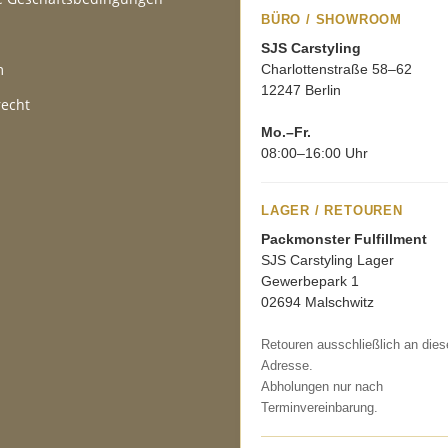
BÜRO / SHOWROOM
SJS Carstyling
m
Charlottenstraße 58–62
12247 Berlin
recht
Mo.–Fr.
08:00–16:00 Uhr
LAGER / RETOUREN
Packmonster Fulfillment
SJS Carstyling Lager
Gewerbepark 1
02694 Malschwitz
Retouren ausschließlich an dies
Adresse.
Abholungen nur nach
Terminvereinbarung.