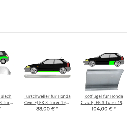
 Blech
Türschweller für Honda
Kotflügel für Honda
 3 Tür
Civic EJ EK 3 Türer 1995
Civic EJ EK 3 Türer 1995
inks
- 2001 links
- 2001 hinten links
*
88,00 €
*
104,00 €
*