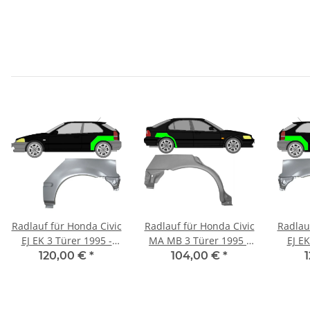
Radlauf für Honda Civic
Radlauf für Honda Civic
Radlau
EJ EK 3 Türer 1995 -
MA MB 3 Türer 1995 -
EJ EK
2001 links
2001 rechts
120,00 €
*
104,00 €
*