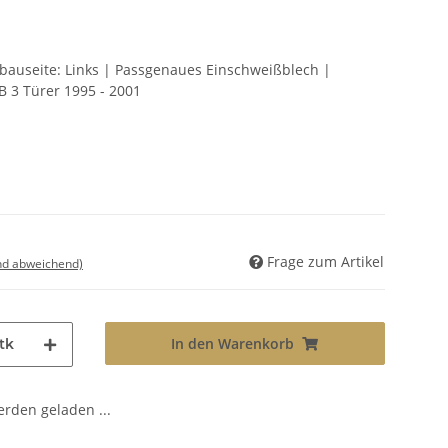
nbauseite: Links | Passgenaues Einschweißblech |
 3 Türer 1995 - 2001
Frage zum Artikel
nd abweichend)
In den Warenkorb
tk
den geladen ...