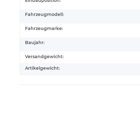
Produkteigenschaft
Wert
Einbauposition:
Fahrzeugmodell:
Fahrzeugmarke:
Baujahr:
Versandgewicht:
Artikelgewicht: