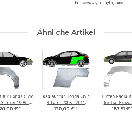
https://www.sjs-carstyling.com/
Ähnliche Artikel
f für Honda Civic
Radlauf für Honda Civic
Hinten Radlauf
 3 Türer 1995 -
3 Türer 2005 - 2011
für Fiat Bravo
2001 rechts
links
1995 - 2001 l
120,00 €
*
120,00 €
*
187,51 €