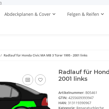
n
Abdeckplanen & Cover
Felgen & Reifen
Radlauf für Honda Civic MA MB 3 Türer 1995 - 2001 links
Radlauf für Hond
2001 links
Artikelnummer:
B05461
GTIN:
4255609393947
HAN:
313119390967
Kategorie:
Reparaturbleche