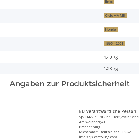
links
Civic MA MB
Honda
1995 - 2001
4,40 kg
1,28
kg
Angaben zur Produktsicherheit
EU-verantwortliche Person:
SJS CARSTYLING Inh. Herr Jassin Soh
Am Weinberg 41
Brandenburg
Michendorf, Deutschland, 14552
info@sjs-carstyling.com