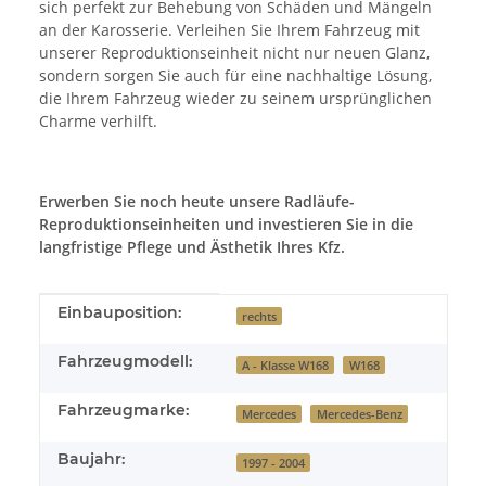
sich perfekt zur Behebung von Schäden und Mängeln
an der Karosserie. Verleihen Sie Ihrem Fahrzeug mit
unserer Reproduktionseinheit nicht nur neuen Glanz,
sondern sorgen Sie auch für eine nachhaltige Lösung,
die Ihrem Fahrzeug wieder zu seinem ursprünglichen
Charme verhilft.
Erwerben Sie noch heute unsere Radläufe-
Reproduktionseinheiten und investieren Sie in die
langfristige Pflege und Ästhetik Ihres Kfz.
Produkteigenschaft
Wert
Einbauposition:
rechts
Fahrzeugmodell:
A - Klasse W168
W168
Fahrzeugmarke:
Mercedes
Mercedes-Benz
Baujahr:
1997 - 2004