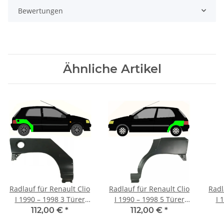
Bewertungen
Ähnliche Artikel
Radlauf für Renault Clio
Radlauf für Renault Clio
Radl
I 1990 – 1998 3 Türer
I 1990 – 1998 5 Türer
I 
rechts
links
112,00 €
*
112,00 €
*