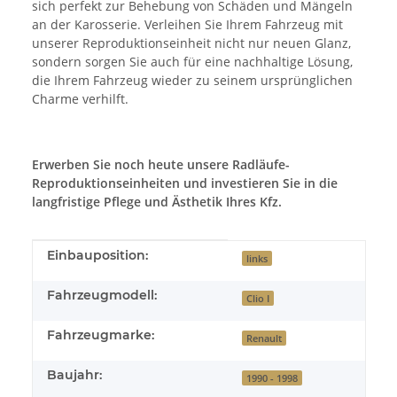
sich perfekt zur Behebung von Schäden und Mängeln
an der Karosserie. Verleihen Sie Ihrem Fahrzeug mit
unserer Reproduktionseinheit nicht nur neuen Glanz,
sondern sorgen Sie auch für eine nachhaltige Lösung,
die Ihrem Fahrzeug wieder zu seinem ursprünglichen
Charme verhilft.
Erwerben Sie noch heute unsere Radläufe-
Reproduktionseinheiten und investieren Sie in die
langfristige Pflege und Ästhetik Ihres Kfz.
Produkteigenschaft
Wert
Einbauposition:
links
Fahrzeugmodell:
Clio I
Fahrzeugmarke:
Renault
Baujahr:
1990 - 1998