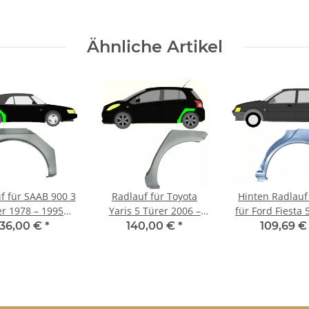
Ähnliche Artikel
f für SAAB 900 3
Radlauf für Toyota
Hinten Radlauf
er 1978 – 1995
Yaris 5 Türer 2006 –
für Ford Fiesta 
rechts
2011 hinten links
1989 - 1997 l
136,00 €
*
140,00 €
*
109,69 