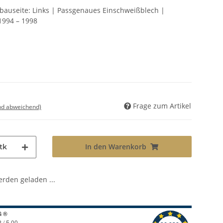
nbauseite: Links | Passgenaues Einschweißblech |
1994 – 1998
Frage zum Artikel
nd abweichend)
In den Warenkorb
tk
den geladen ...