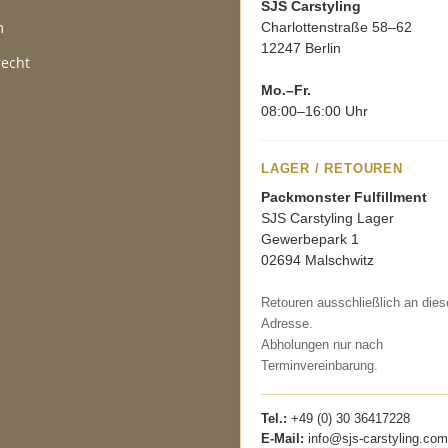
SJS Carstyling
m
Charlottenstraße 58–62
12247 Berlin
recht
Mo.–Fr.
08:00–16:00 Uhr
LAGER / RETOUREN
Packmonster Fulfillment
SJS Carstyling Lager
Gewerbepark 1
02694 Malschwitz
Retouren ausschließlich an dies
Adresse.
Abholungen nur nach
Terminvereinbarung.
Tel.:
+49 (0) 30 36417228
E-Mail:
info@sjs-carstyling.com