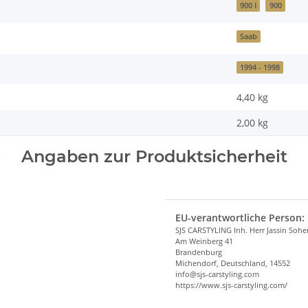
900 I
900
Saab
1994 - 1998
4,40 kg
2,00
kg
Angaben zur Produktsicherheit
EU-verantwortliche Person:
SJS CARSTYLING Inh. Herr Jassin Soh
Am Weinberg 41
Brandenburg
Michendorf, Deutschland, 14552
info@sjs-carstyling.com
https://www.sjs-carstyling.com/