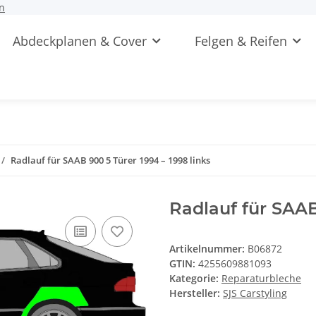
n
Abdeckplanen & Cover
Felgen & Reifen
Radlauf für SAAB 900 5 Türer 1994 – 1998 links
Radlauf für SAAB
Artikelnummer:
B06872
GTIN:
4255609881093
Kategorie:
Reparaturbleche
Hersteller:
SJS Carstyling