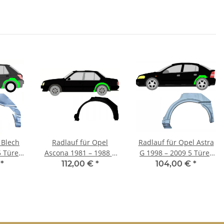
 Blech
Radlauf für Opel
Radlauf für Opel Astra
5 Türer
Ascona 1981 – 1988 5
G 1998 – 2009 5 Türer
inks
Türer links
links
€
*
112,00 €
*
104,00 €
*