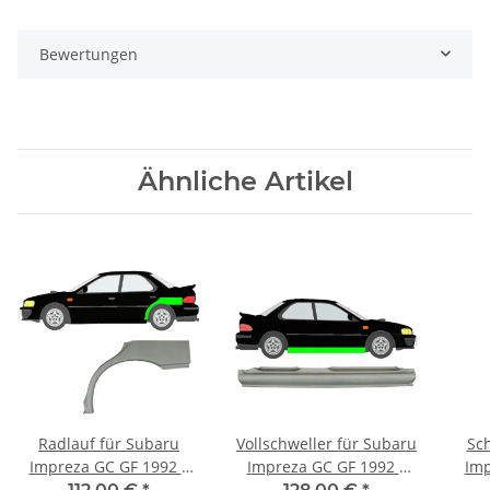
Bewertungen
Ähnliche Artikel
Radlauf für Subaru
Vollschweller für Subaru
Sch
Impreza GC GF 1992 –
Impreza GC GF 1992 –
Imp
2000 links
2000 rechts