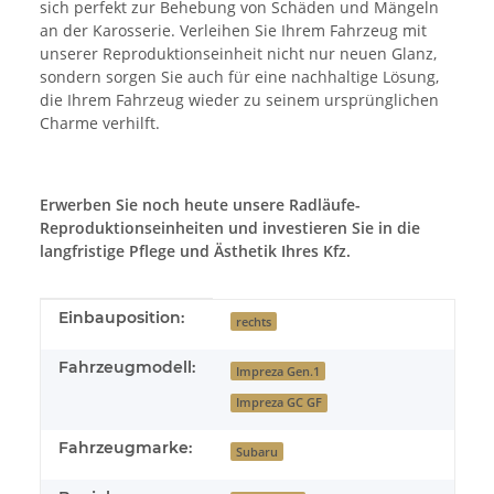
sich perfekt zur Behebung von Schäden und Mängeln
an der Karosserie. Verleihen Sie Ihrem Fahrzeug mit
unserer Reproduktionseinheit nicht nur neuen Glanz,
sondern sorgen Sie auch für eine nachhaltige Lösung,
die Ihrem Fahrzeug wieder zu seinem ursprünglichen
Charme verhilft.
Erwerben Sie noch heute unsere Radläufe-
Reproduktionseinheiten und investieren Sie in die
langfristige Pflege und Ästhetik Ihres Kfz.
Produkteigenschaft
Wert
Einbauposition:
rechts
Fahrzeugmodell:
Impreza Gen.1
Impreza GC GF
Fahrzeugmarke:
Subaru