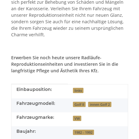
sich perfekt zur Behebung von Schäden und Mängeln
an der Karosserie. Verleihen Sie Ihrem Fahrzeug mit
unserer Reproduktionseinheit nicht nur neuen Glanz,
sondern sorgen Sie auch für eine nachhaltige Lösung,
die Ihrem Fahrzeug wieder zu seinem ursprünglichen
Charme verhilft.
Erwerben Sie noch heute unsere Radläufe-
Reproduktionseinheiten und investieren Sie in die
langfristige Pflege und Ästhetik Ihres Kfz.
Produkteigenschaft
Wert
Einbauposition:
links
Fahrzeugmodell:
Golf II
innen Golf 2
Fahrzeugmarke:
VW
Baujahr:
1982 - 1992