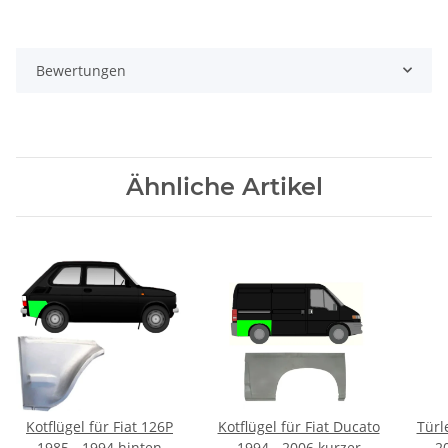
Bewertungen
Ähnliche Artikel
Kotflügel für Fiat 126P
Kotflügel für Fiat Ducato
Türl
1985 - 1994 hinten
1994 - 2006 kurzer
2