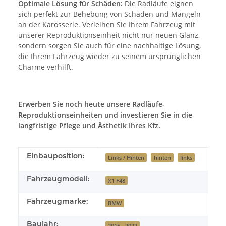
Optimale Lösung für Schäden:
Die Radläufe eignen
sich perfekt zur Behebung von Schäden und Mängeln
an der Karosserie. Verleihen Sie Ihrem Fahrzeug mit
unserer Reproduktionseinheit nicht nur neuen Glanz,
sondern sorgen Sie auch für eine nachhaltige Lösung,
die Ihrem Fahrzeug wieder zu seinem ursprünglichen
Charme verhilft.
Erwerben Sie noch heute unsere Radläufe-
Reproduktionseinheiten und investieren Sie in die
langfristige Pflege und Ästhetik Ihres Kfz.
Produkteigenschaft
Wert
Einbauposition:
Links / Hinten
hinten
links
Fahrzeugmodell:
X1 F48
Fahrzeugmarke:
BMW
Baujahr:
2015 - 2022