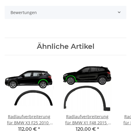
Bewertungen
Ähnliche Artikel
Radlaufverbreiterung
Radlaufverbreiterung
Rad
für BMW X3 F25 2010 -
für BMW X1 F48 2015 -
für
2014 links hinten
2022 links vorne
2
112,00 €
*
120,00 €
*