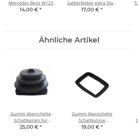
Mercedes Benz W123
Sattlerkleber extra Stark
T
SL107 W116 W114 W115
Hitzebeständig 140°C
Me
14,00 €
*
17,00 €
*
W108 W109
500 ml
W10
Ähnliche Artikel
Gummi Manschette
Gummi Manschette
Schaltkasten für
Schaltkulisse
C
Mercedes SL R107 W109
Abdichtrahmen für
Me
25,00 €
*
19,00 €
*
W114 W115 W116 W123
Mercedes SL107 W109
W11