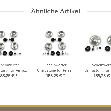
Ähnliche Artikel
cheinwerfer
Scheinwerfer
Scheinwerf
tung für Ferrari
Umrüstung für Ferrari
Umrüstung für F
-Modelle auf EU-
412 US-Modelle auf EU-
Mondial US-Mo
185,25 €
*
185,25 €
*
185,25 €
orm für TÜV
Norm für TÜV
auf EU-Norm f