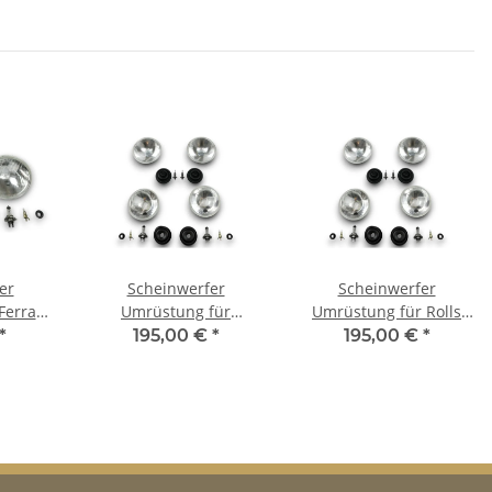
er
Scheinwerfer
Scheinwerfer
errari
Umrüstung für
Umrüstung für Rolls
delle
Maserati QuattroporteI
Royce Phantom US-
*
195,00 €
*
195,00 €
*
ür TÜV
US-Modelle auf EU-
Modelle auf EU-Norm
Norm für TÜV
für TÜV