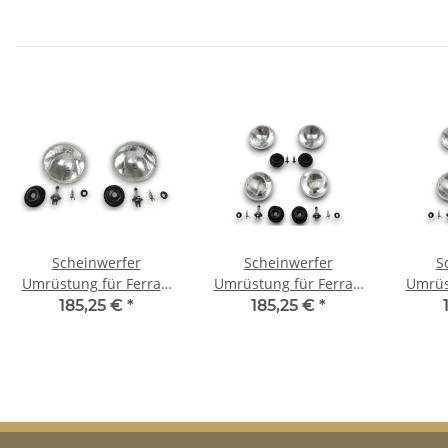
Scheinwerfer
Scheinwerfer
S
Umrüstung für Ferrari
Umrüstung für Ferrari
Umrüs
365 US-Modelle auf EU-
Testarossa US-Modelle
328 US
185,25 €
*
185,25 €
*
Norm für TÜV
auf EU-Norm für TÜV
N