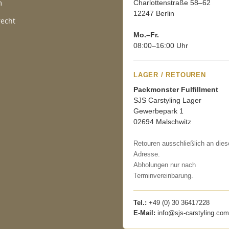
m
Charlottenstraße 58–62
12247 Berlin
recht
Mo.–Fr.
08:00–16:00 Uhr
LAGER / RETOUREN
Packmonster Fulfillment
SJS Carstyling Lager
Gewerbepark 1
02694 Malschwitz
Retouren ausschließlich an dies
Adresse.
Abholungen nur nach
Terminvereinbarung.
Tel.:
+49 (0) 30 36417228
E-Mail:
info@sjs-carstyling.com