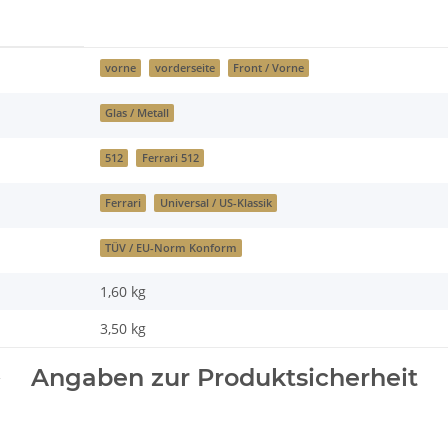
vorne
vorderseite
Front / Vorne
Glas / Metall
512
Ferrari 512
Ferrari
Universal / US-Klassik
TÜV / EU-Norm Konform
1,60 kg
3,50
kg
Angaben zur Produktsicherheit