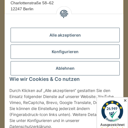
Charlottenstraße 58–62
12247 Berlin
Mo.–Fr.
08:00–16:00 Uhr
Alle akzeptieren
LAGER / RETOUREN
Konfigurieren
Packmonster Fulfillment
SJS Carstyling Lager
Gewerbepark 1
Ablehnen
02694 Malschwitz
Wie wir Cookies & Co nutzen
Retouren ausschließlich an diese Adresse.
Abholungen nur nach Terminvereinbarung.
Durch Klicken auf „Alle akzeptieren“ gestatten Sie den
Einsatz folgender Dienste auf unserer Website: YouTube,
✕
Vimeo, ReCaptcha, Brevo, Google Translate, Doofinder.
Tel.:
+49 (0) 30 36417228
Sie können die Einstellung jederzeit ändern
E-Mail:
info@sjs-carstyling.com
(Fingerabdruck-Icon links unten). Weitere Details finden
Sie unter
Konfigurieren
und in unserer
Datenschutzerklärung
.