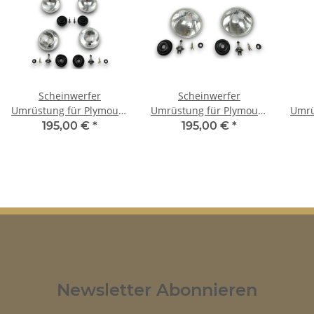
Scheinwerfer
Scheinwerfer
Umrüstung für Plymouth
Umrüstung für Plymouth
Umrü
VIP US-Modelle auf EU-
Roadrunner US-Modelle
Bel
195,00 €
*
195,00 €
*
Norm für TÜV
auf EU-Norm für TÜV
au
Newsletter Abonnieren