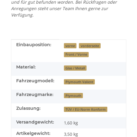
und für gut befunden worden. Bei Rückfragen oder
Anregungen steht unser Team Ihnen gerne zur
Verfügung.
Produkteigenschaft
Wert
Einbauposition:
vorne
vorderseite
Front / Vorne
Material:
Glas / Metall
Fahrzeugmodell:
Plymouth Valient
Fahrzeugmarke:
Plymouth
Zulassung:
TÜV / EU-Norm Konform
Versandgewicht:
1,60 kg
Artikelgewicht:
3,50
kg