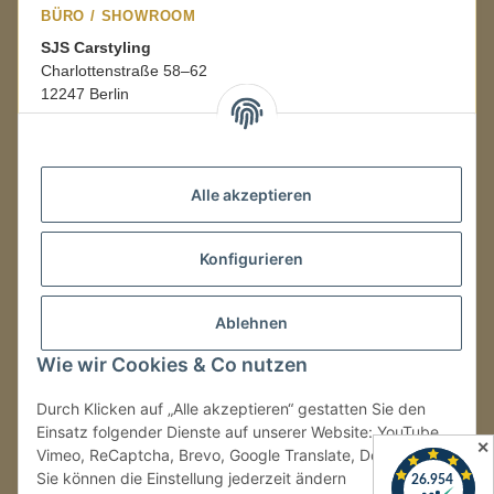
BÜRO / SHOWROOM
SJS Carstyling
Charlottenstraße 58–62
12247 Berlin
Mo.–Fr.
08:00–16:00 Uhr
Alle akzeptieren
LAGER / RETOUREN
Konfigurieren
Packmonster Fulfillment
SJS Carstyling Lager
Gewerbepark 1
Ablehnen
02694 Malschwitz
Wie wir Cookies & Co nutzen
Retouren ausschließlich an diese Adresse.
Abholungen nur nach Terminvereinbarung.
Durch Klicken auf „Alle akzeptieren“ gestatten Sie den
Einsatz folgender Dienste auf unserer Website: YouTube,
✕
Vimeo, ReCaptcha, Brevo, Google Translate, Doofinder.
Tel.:
+49 (0) 30 36417228
Sie können die Einstellung jederzeit ändern
E-Mail:
info@sjs-carstyling.com