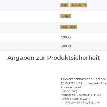
RAM
Ram Gen.3
Dodge
2002 - 2008
4,90 kg
2,00
kg
Angaben zur Produktsicherheit
EU-verantwortliche Person:
SJS CARSTYLING Inh. Herr Jassin Soh
Am Weinberg 41
Brandenburg
Michendorf, Deutschland, 14552
info@sjs-carstyling.com
https://www.sjs-carstyling.com/