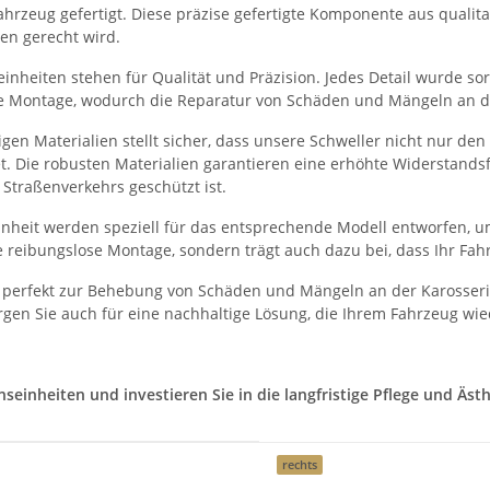
hrzeug gefertigt. Diese präzise gefertigte Komponente aus qualitati
en gerecht wird.
nheiten stehen für Qualität und Präzision. Jedes Detail wurde sorg
he Montage, wodurch die Reparatur von Schäden und Mängeln an der
en Materialien stellt sicher, dass unsere Schweller nicht nur de
et. Die robusten Materialien garantieren eine erhöhte Widerstand
Straßenverkehrs geschützt ist.
heit werden speziell für das entsprechende Modell entworfen, um
 reibungslose Montage, sondern trägt auch dazu bei, dass Ihr Fah
 perfekt zur Behebung von Schäden und Mängeln an der Karosserie
gen Sie auch für eine nachhaltige Lösung, die Ihrem Fahrzeug wie
inheiten und investieren Sie in die langfristige Pflege und Ästhe
rechts