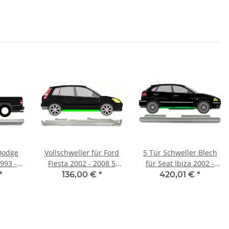
 Dodge
Vollschweller für Ford
5 Tür Schweller Blech
993 -
Fiesta 2002 - 2008 5
für Seat Ibiza 2002 -
s
Türer rechts
2008 rechts
*
136,00 €
*
420,01 €
*