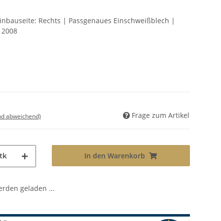
Einbauseite: Rechts | Passgenaues Einschweißblech |
 2008
Frage zum Artikel
nd abweichend)
In den Warenkorb
tk
den geladen ...