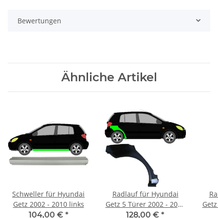
Bewertungen
Ähnliche Artikel
Schweller für Hyundai
Radlauf für Hyundai
Ra
Getz 2002 - 2010 links
Getz 5 Türer 2002 - 2010
Getz
rechts
104,00 €
*
128,00 €
*