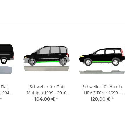
 Fiat
Schweller für Fiat
Schweller für Honda
 1994
Multipla 1999 - 2010
HRV 3 Türer 1999 -
s
links
2006 links
€
*
104,00 €
*
120,00 €
*