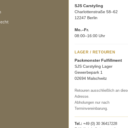
SJS Carstyling
m
Charlottenstraße 58–62
12247 Berlin
recht
Mo.–Fr.
08:00–16:00 Uhr
LAGER / RETOUREN
Packmonster Fulfillment
SJS Carstyling Lager
Gewerbepark 1
02694 Malschwitz
Retouren ausschließlich an dies
Adresse.
Abholungen nur nach
Terminvereinbarung.
Tel.:
+49 (0) 30 36417228