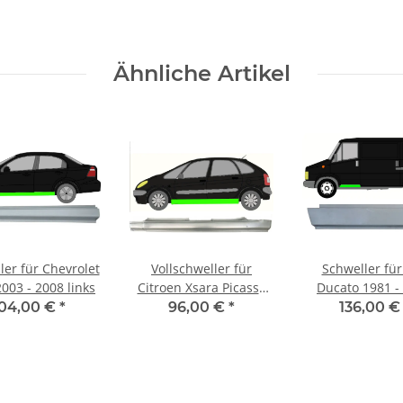
Ähnliche Artikel
ler für Chevrolet
Vollschweller für
Schweller für
003 - 2008 links
Citroen Xsara Picasso
Ducato 1981 -
1999 - 2012 links
vorne link
104,00 €
*
96,00 €
*
136,00 