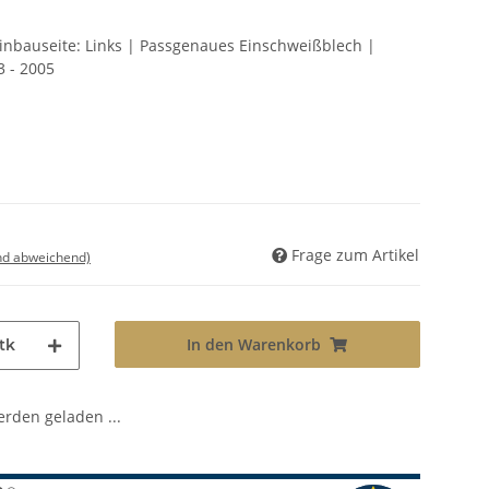
Einbauseite: Links | Passgenaues Einschweißblech |
3 - 2005
Frage zum Artikel
nd abweichend)
In den Warenkorb
tk
den geladen ...