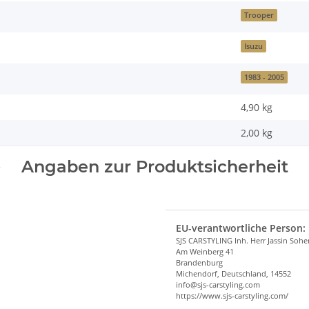
Trooper
Isuzu
1983 - 2005
4,90 kg
2,00
kg
Angaben zur Produktsicherheit
EU-verantwortliche Person:
SJS CARSTYLING Inh. Herr Jassin Soh
Am Weinberg 41
Brandenburg
Michendorf, Deutschland, 14552
info@sjs-carstyling.com
https://www.sjs-carstyling.com/