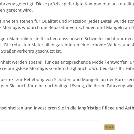
hrzeug gefertigt. Diese präzise gefertigte Komponente aus qualitati
en gerecht wird.
nheiten stehen für Qualität und Präzision. Jedes Detail wurde sorg
he Montage, wodurch die Reparatur von Schäden und Mängeln an der
en Materialien stellt sicher, dass unsere Schweller nicht nur de
et. Die robusten Materialien garantieren eine erhöhte Widerstand
Straßenverkehrs geschützt ist.
heit werden speziell für das entsprechende Modell entworfen, um
 reibungslose Montage, sondern trägt auch dazu bei, dass Ihr Fah
 perfekt zur Behebung von Schäden und Mängeln an der Karosserie
gen Sie auch für eine nachhaltige Lösung, die Ihrem Fahrzeug wie
inheiten und investieren Sie in die langfristige Pflege und Ästhe
links