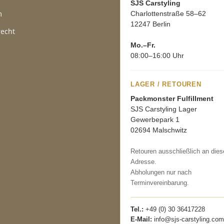
SJS Carstyling
m
Charlottenstraße 58–62
12247 Berlin
recht
Mo.–Fr.
08:00–16:00 Uhr
LAGER / RETOUREN
Packmonster Fulfillment
SJS Carstyling Lager
Gewerbepark 1
02694 Malschwitz
Retouren ausschließlich an dies
Adresse.
Abholungen nur nach
Terminvereinbarung.
Tel.:
+49 (0) 30 36417228
E-Mail:
info@sjs-carstyling.com