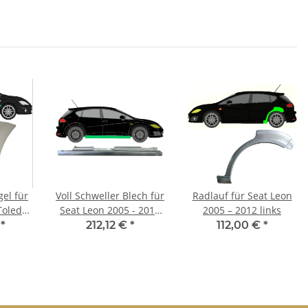
gel für
Voll Schweller Blech für
Radlauf für Seat Leon
Toledeo
Seat Leon 2005 - 2012
2005 – 2012 links
chts
rechts
€
*
212,12 €
*
112,00 €
*