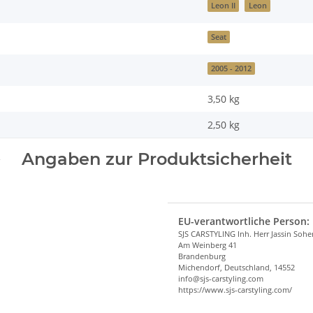
Leon II
Leon
Seat
2005 - 2012
3,50 kg
2,50
kg
Angaben zur Produktsicherheit
EU-verantwortliche Person:
SJS CARSTYLING Inh. Herr Jassin Soh
Am Weinberg 41
Brandenburg
Michendorf, Deutschland, 14552
info@sjs-carstyling.com
https://www.sjs-carstyling.com/