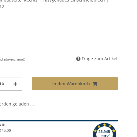
12
Frage zum Artikel
nd abweichend)
In den Warenkorb
tk
den geladen ...