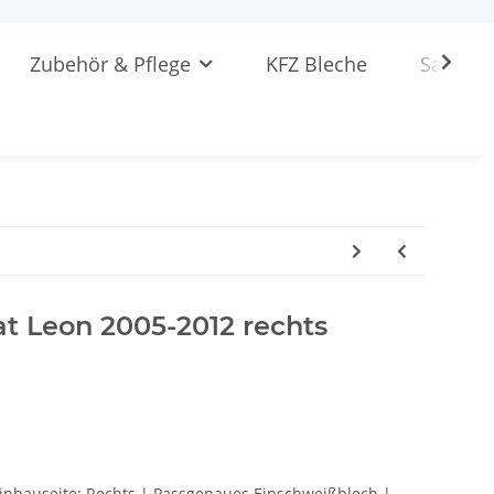
Zubehör & Pflege
KFZ Bleche
Sattlere
at Leon 2005-2012 rechts
Einbauseite: Rechts | Passgenaues Einschweißblech |