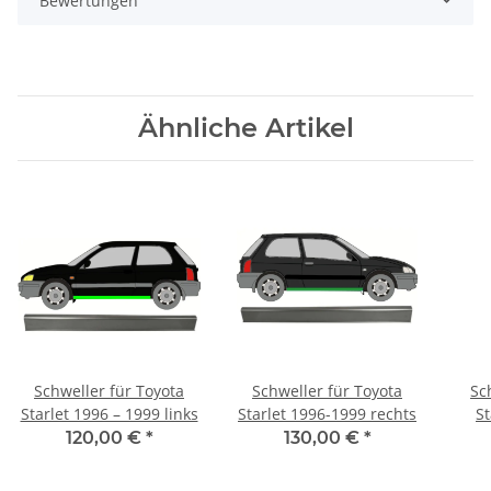
Bewertungen
Ähnliche Artikel
Schweller für Toyota
Schweller für Toyota
Sc
Starlet 1996 – 1999 links
Starlet 1996-1999 rechts
St
120,00 €
*
130,00 €
*