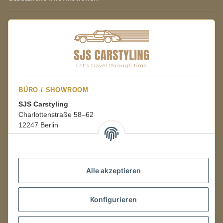
BÜRO / SHOWROOM
SJS Carstyling
Charlottenstraße 58–62
12247 Berlin
Mo.–Fr.
08:00–16:00 Uhr
Alle akzeptieren
LAGER / RETOUREN
Konfigurieren
Packmonster Fulfillment
SJS Carstyling Lager
Gewerbepark 1