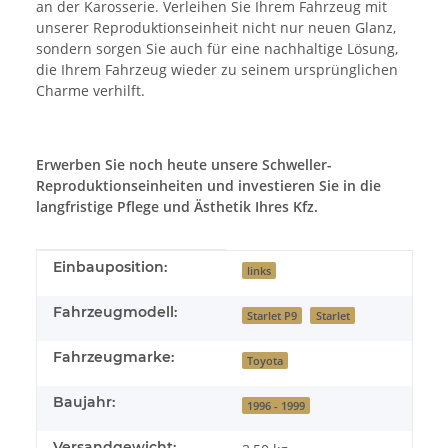
an der Karosserie. Verleihen Sie Ihrem Fahrzeug mit
unserer Reproduktionseinheit nicht nur neuen Glanz,
sondern sorgen Sie auch für eine nachhaltige Lösung,
die Ihrem Fahrzeug wieder zu seinem ursprünglichen
Charme verhilft.
Erwerben Sie noch heute unsere Schweller-
Reproduktionseinheiten und investieren Sie in die
langfristige Pflege und Ästhetik Ihres Kfz.
Produkteigenschaft
Wert
Einbauposition:
links
Fahrzeugmodell:
Starlet P9
Starlet
Fahrzeugmarke:
Toyota
Baujahr:
1996 - 1999
Versandgewicht: