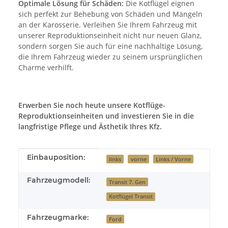
Optimale Lösung für Schäden:
Die Kotflügel eignen
sich perfekt zur Behebung von Schäden und Mängeln
an der Karosserie. Verleihen Sie Ihrem Fahrzeug mit
unserer Reproduktionseinheit nicht nur neuen Glanz,
sondern sorgen Sie auch für eine nachhaltige Lösung,
die Ihrem Fahrzeug wieder zu seinem ursprünglichen
Charme verhilft.
Erwerben Sie noch heute unsere Kotflüge-
Reproduktionseinheiten und investieren Sie in die
langfristige Pflege und Ästhetik Ihres Kfz.
Produkteigenschaft
Wert
Einbauposition:
links
vorne
Links / Vorne
Fahrzeugmodell:
Transit 7. Gen
Kotflügel Transit
Fahrzeugmarke:
Ford