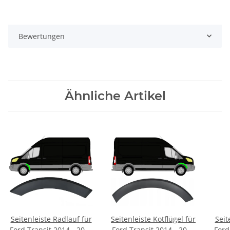
Bewertungen
Ähnliche Artikel
Seitenleiste Radlauf für
Seitenleiste Kotflügel für
Seit
Ford Transit 2014 - 2021
Ford Transit 2014 - 2021
Ford