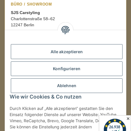
BÜRO / SHOWROOM
SJS Carstyling
Charlottenstraße 58–62
12247 Berlin
Mo.–Fr.
08:00–16:00 Uhr
Alle akzeptieren
LAGER / RETOUREN
Konfigurieren
Packmonster Fulfillment
SJS Carstyling Lager
Gewerbepark 1
Ablehnen
02694 Malschwitz
Wie wir Cookies & Co nutzen
Retouren ausschließlich an diese Adresse.
Abholungen nur nach Terminvereinbarung.
Durch Klicken auf „Alle akzeptieren“ gestatten Sie den
Einsatz folgender Dienste auf unserer Website: YouTube,
✕
Vimeo, ReCaptcha, Brevo, Google Translate, Doofinder.
Tel.:
+49 (0) 30 36417228
Sie können die Einstellung jederzeit ändern
E-Mail:
info@sjs-carstyling.com