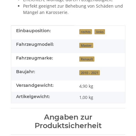
Perfekt geeignet zur Behebung von Schäden und
Mängel an Karosserie.
Produkteigenschaft
Wert
Einbauposition:
rechts
links
Fahrzeugmodell:
Master
Fahrzeugmarke:
Renault
Baujahr:
2010 - 2021
Versandgewicht:
4,90 kg
Artikelgewicht:
1,00
kg
Angaben zur
Produktsicherheit