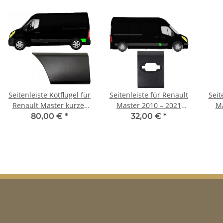
Seitenleiste Kotflügel für
Seitenleiste für Renault
Seit
Renault Master kurzer
Master 2010 – 2021
Ma
Radstand 2010 – 2021
vorne rechts
80,00 €
*
32,00 €
*
hinten links