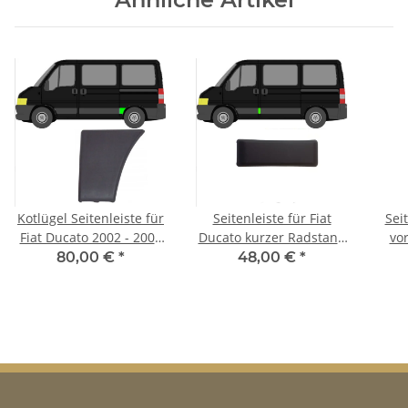
Kotlügel Seitenleiste für
Seitenleiste für Fiat
Sei
Fiat Ducato 2002 - 2006
Ducato kurzer Radstand
vor
links
2002 - 2006 links
Du
80,00 €
*
48,00 €
*