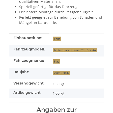
qualitativen Materialien.
Speziell gefertigt für das Fahrzeug.
Erleichtere Montage durch Passgenauigkeit.
Perfekt geeignet zur Behebung von Schäden und
Mängel an Karosserie.
Produkteigenschaft
Wert
Einbauposition:
links
Fahrzeugmodell:
hinter der vorderen Tür Ducato
Fahrzeugmarke:
Fiat
Baujahr:
2002 - 2006
Versandgewicht:
1,60 kg
Artikelgewicht:
1,00
kg
Angaben zur