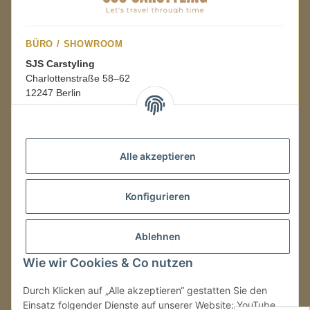
BÜRO / SHOWROOM
SJS Carstyling
Charlottenstraße 58–62
12247 Berlin
Mo.–Fr.
08:00–16:00 Uhr
Alle akzeptieren
LAGER / RETOUREN
Konfigurieren
Packmonster Fulfillment
SJS Carstyling Lager
Gewerbepark 1
Ablehnen
02694 Malschwitz
Wie wir Cookies & Co nutzen
Retouren ausschließlich an diese Adresse.
Abholungen nur nach Terminvereinbarung.
Durch Klicken auf „Alle akzeptieren“ gestatten Sie den
Einsatz folgender Dienste auf unserer Website: YouTube,