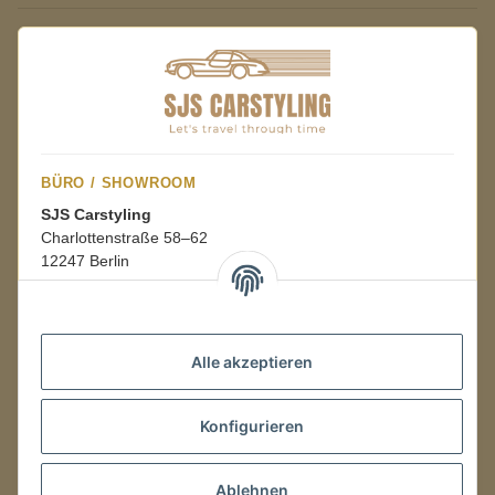
BÜRO / SHOWROOM
SJS Carstyling
Charlottenstraße 58–62
12247 Berlin
Mo.–Fr.
08:00–16:00 Uhr
Alle akzeptieren
LAGER / RETOUREN
Konfigurieren
Packmonster Fulfillment
SJS Carstyling Lager
Gewerbepark 1
Ablehnen