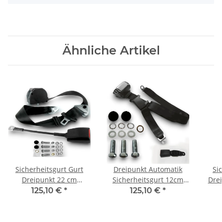
Ähnliche Artikel
Sicherheitsgurt Gurt
Dreipunkt Automatik
Si
Dreipunkt 22 cm
Sicherheitsgurt 12cm
Dre
schwarz für Jaguar MK
Lasche schwarz für
r
125,10 €
*
125,10 €
*
Jaguar MK