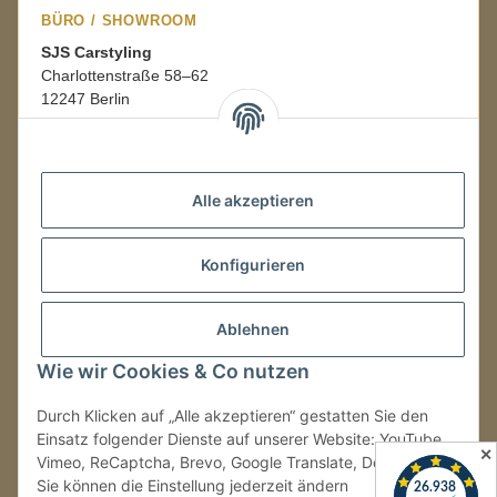
BÜRO / SHOWROOM
SJS Carstyling
Charlottenstraße 58–62
12247 Berlin
Mo.–Fr.
08:00–16:00 Uhr
Alle akzeptieren
LAGER / RETOUREN
Konfigurieren
Packmonster Fulfillment
SJS Carstyling Lager
Gewerbepark 1
Ablehnen
02694 Malschwitz
Wie wir Cookies & Co nutzen
Retouren ausschließlich an diese Adresse.
Abholungen nur nach Terminvereinbarung.
Durch Klicken auf „Alle akzeptieren“ gestatten Sie den
Einsatz folgender Dienste auf unserer Website: YouTube,
✕
Vimeo, ReCaptcha, Brevo, Google Translate, Doofinder.
Tel.:
+49 (0) 30 36417228
Sie können die Einstellung jederzeit ändern
E-Mail:
info@sjs-carstyling.com