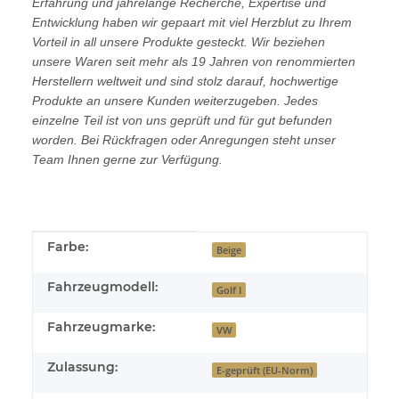
Erfahrung und jahrelange Recherche, Expertise und
Entwicklung haben wir gepaart mit viel Herzblut zu Ihrem
Vorteil in all unsere Produkte gesteckt. Wir beziehen
unsere Waren seit mehr als 19 Jahren von renommierten
Herstellern weltweit und sind stolz darauf, hochwertige
Produkte an unsere Kunden weiterzugeben. Jedes
einzelne Teil ist von uns geprüft und für gut befunden
worden. Bei Rückfragen oder Anregungen steht unser
Team Ihnen gerne zur Verfügung.
Produkteigenschaft
Wert
Farbe:
Beige
Fahrzeugmodell:
Golf I
Fahrzeugmarke:
VW
Zulassung:
E-geprüft (EU-Norm)