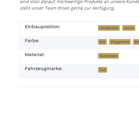
sind stolz darauf, hochwertige Produkte an unsere Kund
steht unser Team Ihnen gerne zur Verfügung.
Produkteigenschaft
Wert
Einbauposition:
Vordersitze
vorne
Farbe:
Rot
Pergament
Be
Material:
Kunstleder
Fahrzeugmarke:
Fiat