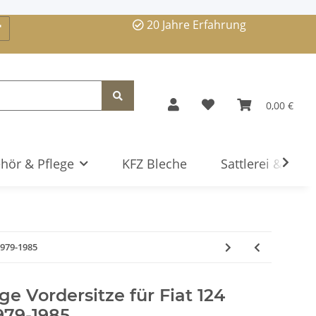
20 Jahre Erfahrung
0,00 €
hör & Pflege
KFZ Bleche
Sattlerei & Serv
1979-1985
e Vordersitze für Fiat 124
979-1985