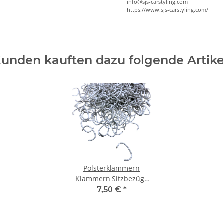
info@sjs-carstyling.com
https://www.sjs-carstyling.com/
unden kauften dazu folgende Artike
Polsterklammern
Klammern Sitzbezüge
Auto Polster Hog Rings
7,50 €
*
Sattlerei 100 Stück