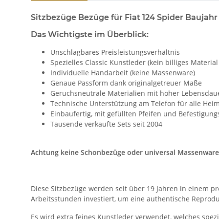
Sitzbezüge Bezüge für Fiat 124 Spider Baujahr
Das Wichtigste im Überblick:
Unschlagbares Preisleistungsverhältnis
Spezielles Classic Kunstleder (kein billiges Material
Individuelle Handarbeit (keine Massenware)
Genaue Passform dank originalgetreuer Maße
Geruchsneutrale Materialien mit hoher Lebensdau
Technische Unterstützung am Telefon für alle Hei
Einbaufertig, mit gefüllten Pfeifen und Befestigu
Tausende verkaufte Sets seit 2004
Achtung keine Schonbezüge oder universal Massenware, 
Diese Sitzbezüge werden seit über 19 Jahren in einem pr
Arbeitsstunden investiert, um eine authentische Reprodu
Es wird extra feines Kunstleder verwendet, welches spezie