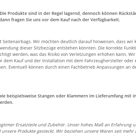
. Die Produkte sind in der Regel lagernd, dennoch können Rücks
dann fragen Sie uns vor dem Kauf nach der Verfügbarkeit.
it Seitenairbags. Wir möchten deutlich darauf hinweisen, dass wir
dung dieser Sitzbezüge entstehen könnten. Die korrekte Funktio
htigt werden, was das Risiko von Verletzungen erhöhen kann. Wir
vor dem Kauf und der Installation mit dem Fahrzeughersteller od
önnen. Eventuell können durch einen Fachbetrieb Anpassungen an 
l wie beispielsweise Stangen oder Klammern im Lieferumfang mit 
erden.
 Youngtimer Ersatzteile und Zubehör. Unser hohes Maß an Erfahrung
all unsere Produkte gesteckt. Wir beziehen unsere Waren seit mehr