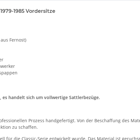
 1979-1985 Vordersitze
 aus Fernost)
er
mwerker
ngspappen
es handelt sich um vollwertige Sattlerbezüge.
ofessionellen Prozess handgefertigt. Von der Beschaffung des Mat
ktion zu schaffen.
ll für die Classic-Serie entwickelt wurde. Das Material ist geruchs