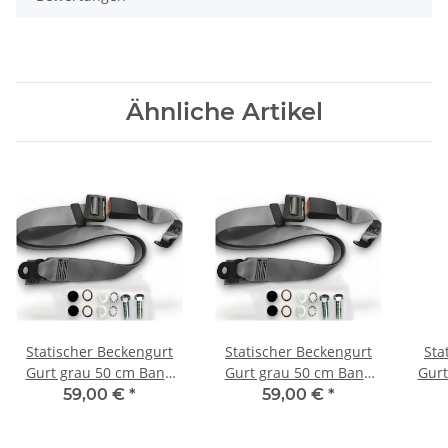
Ähnliche Artikel
Statischer Beckengurt
Statischer Beckengurt
Sta
Gurt grau 50 cm Band
Gurt grau 50 cm Band
Gurt
für Mercedes W116
für Mercedes W124
59,00 €
*
59,00 €
*
Coupe