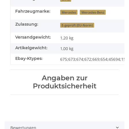
Fahrzeugmarke:
Mercedes
Mercedes-Benz
Zulassung:
E-geprüft (EU-Norm)
Versandgewicht:
1,20 kg
Artikelgewicht:
1,00
kg
Ebay-Ktypes:
675;673;674;672;669;654;45694;151
Angaben zur
Produktsicherheit
Bewertungen