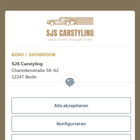
BÜRO / SHOWROOM
SJS Carstyling
Charlottenstraße 58–62
12247 Berlin
Mo.–Fr.
08:00–16:00 Uhr
Alle akzeptieren
LAGER / RETOUREN
Konfigurieren
Packmonster Fulfillment
SJS Carstyling Lager
Gewerbepark 1